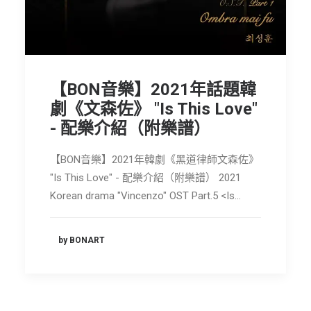
節慶長笛樂團
關於我們
會員專區
【BON音樂】2021年話題韓
SEARCH
劇《文森佐》 "Is This Love"
- 配樂介紹（附樂譜）
【BON音樂】2021年韓劇《黑道律師文森佐》
"Is This Love" - 配樂介紹（附樂譜） 2021
Korean drama "Vincenzo" OST Part.5 <Is…
by BONART