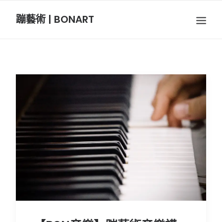
蹦藝術 | BONART
BON音樂
BON呼吸
BON攝影
BON插畫
BON旅行
節慶長笛樂團
關於我們