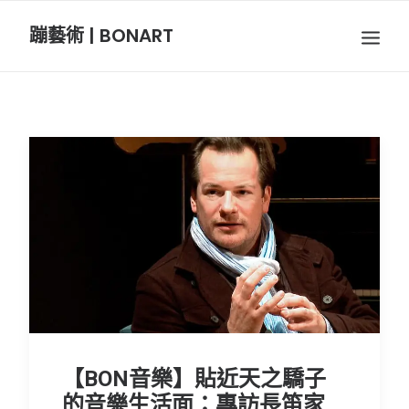
蹦藝術 | BONART
BON音樂
BON呼吸
BON攝影
BON插畫
BON旅行
節慶長笛樂團
【BON音樂】貼近天之驕子
關於我們
的音樂生活面：專訪長笛家