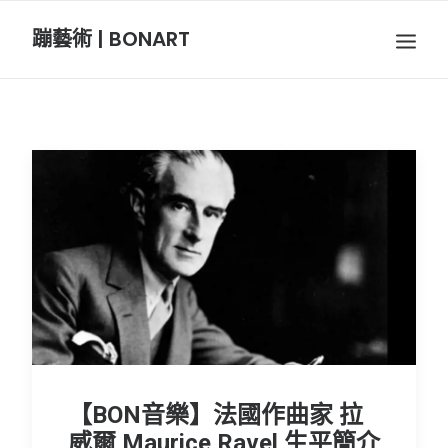
蹦藝術 | BONART
BON音樂
BON呼吸
BON攝影
BON插畫
BON旅行
節慶長笛樂團
【BON音樂】法國作曲家 拉
關於我們
威爾 Maurice Ravel 生平簡介