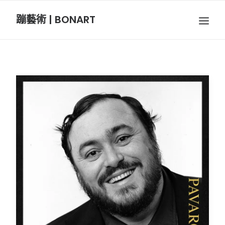
蹦藝術 | BONART
BON音樂
BON呼吸
BON攝影
BON插畫
BON旅行
節慶長笛樂團
關於我們