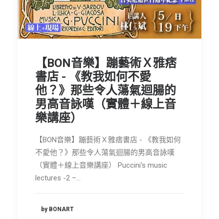
節慶長笛樂團
關於我們
會員專區
【BON音樂】蹦藝術Ｘ雅痞
SEARCH
書店 - 《教我如何不愛
他？》那些令人蕩氣迴腸的
男高音詠嘆（實體＋線上音
樂講座）
【BON音樂】蹦藝術Ｘ雅痞書店 - 《教我如何
不愛他？》那些令人蕩氣迴腸的男高音詠嘆
（實體＋線上音樂講座） Puccini's music
lectures -2 –…
by BONART