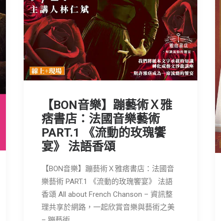
【BON音樂】蹦藝術Ｘ雅
痞書店：法國音樂藝術
PART.1 《流動的玫瑰饗
宴》 法語香頌
【BON音樂】蹦藝術Ｘ雅痞書店：法國音
樂藝術 PART.1 《流動的玫瑰饗宴》 法語
香頌 All about French Chanson – 資訊整
理共享於網路，一起欣賞音樂與藝術之美
– 蹦藝術…