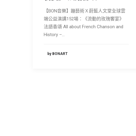
【BON音樂】蹦藝術Ｘ蔚藍人文堂全球雲
端公益演講152場：《流動的玫瑰饗宴》
法語香頌 All about French Chanson and
History –…
by BONART