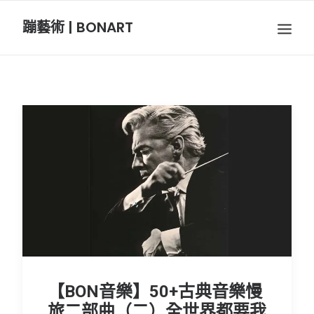
蹦藝術 | BONART
BON音樂
BON呼吸
BON攝影
BON插畫
BON旅行
節慶長笛樂團
【BON音樂】50+古典音樂慢
關於我們
旅二部曲（二）全世界都要我