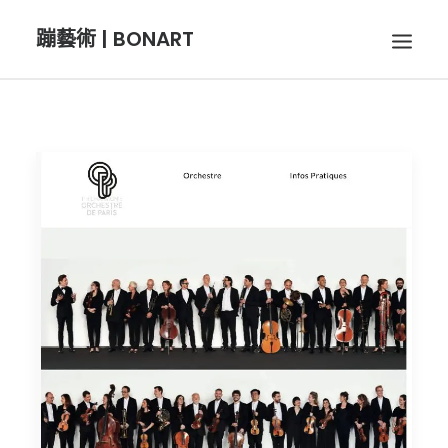
蹦藝術 | BONART
BON音樂
BON呼吸
BON攝影
BON插畫
BON旅行