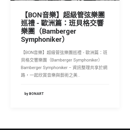
【BON音樂】超級管弦樂團
巡禮 - 歐洲篇：班貝格交響
樂團（Bamberger
Symphoniker）
【BON音樂】超級管弦樂團巡禮 - 歐洲篇：班
貝格交響樂團（Bamberger Symphoniker）
Bamberger Symphoniker – 資訊整理共享於網
路，一起欣賞音樂與藝術之美…
by BONART