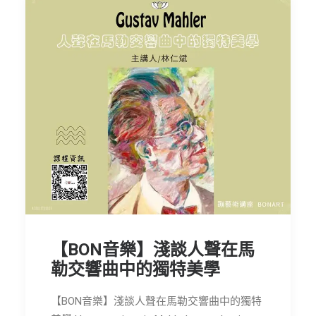
【BON音樂】淺談人聲在馬
勒交響曲中的獨特美學
【BON音樂】淺談人聲在馬勒交響曲中的獨特