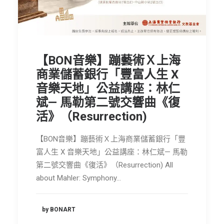
節慶長笛樂團
關於我們
會員專區
【BON音樂】蹦藝術Ｘ上海
SEARCH
商業儲蓄銀行「豐富人生 X
音樂天地」公益講座：林仁
斌— 馬勒第二號交響曲《復
活》（Resurrection)
【BON音樂】蹦藝術Ｘ上海商業儲蓄銀行「豐
富人生 X 音樂天地」公益講座：林仁斌— 馬勒
第二號交響曲《復活》（Resurrection) All
about Mahler: Symphony…
by BONART