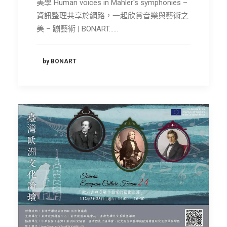
美學 Human voices in Mahler's symphonies –
資訊整理共享於網路，一起欣賞音樂與藝術之
美 – 蹦藝術 | BONART……
by BONART