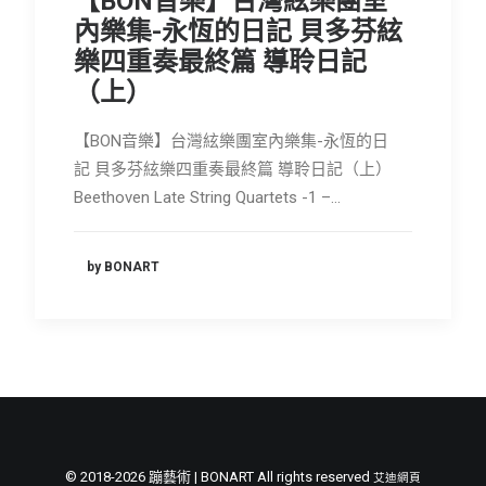
【BON音樂】台灣絃樂團室
內樂集-永恆的日記 貝多芬絃
樂四重奏最終篇 導聆日記
（上）
【BON音樂】台灣絃樂團室內樂集-永恆的日
記 貝多芬絃樂四重奏最終篇 導聆日記（上）
Beethoven Late String Quartets -1 –…
by BONART
© 2018-2026 蹦藝術 | BONART All rights reserved
艾迪網頁