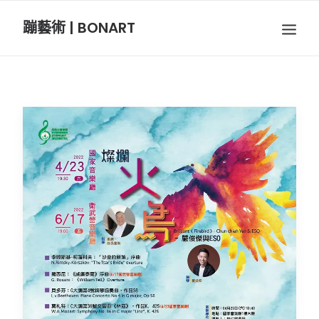
蹦藝術 | BONART
BON音樂
BON呼吸
BON攝影
BON插畫
BON旅行
節慶長笛樂團
關於我們