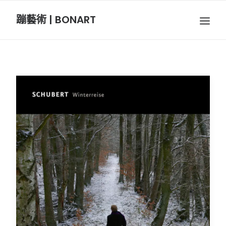
蹦藝術 | BONART
BON音樂
BON呼吸
BON攝影
BON插畫
BON旅行
節慶長笛樂團
關於我們