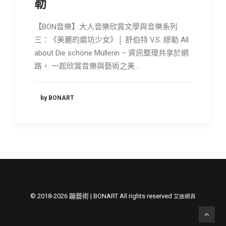
勒
【BON音樂】大人音樂欣賞文學與音樂系列
三：《美麗的磨坊少女》│ 舒伯特 V.S. 繆勒 All
about Die schöne Müllerin – 資訊整理共享於網
路， 一起欣賞音樂與藝術之美…
by BONART
© 2018-2026 蹦藝術 | BONART All rights reserved
艾迪網頁