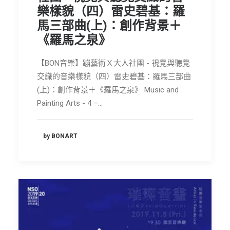
樂樣貌（四）雷史碧基：羅
馬三部曲(上)：創作背景＋
《羅馬之泉》
【BON音樂】蹦藝術Ｘ大人社團 - 視覺與聽覺
交織的音樂樣貌（四）雷史碧基：羅馬三部曲
(上)：創作背景＋《羅馬之泉》 Music and
Painting Arts - 4 –…
by BONART