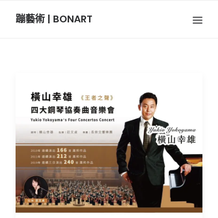
蹦藝術 | BONART
BON音樂
BON呼吸
BON攝影
BON插畫
BON旅行
節慶長笛樂團
關於我們