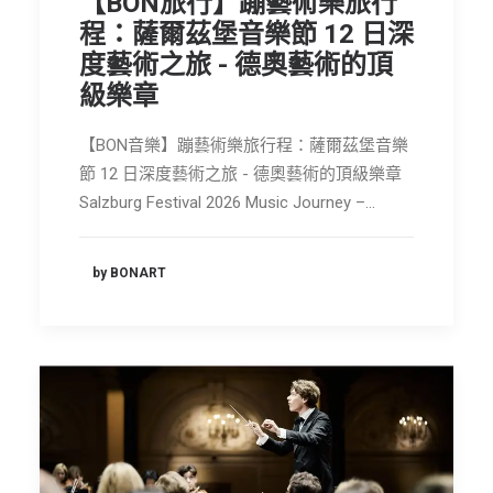
【BON旅行】蹦藝術樂旅行
節慶長笛樂團
程：薩爾茲堡音樂節 12 日深
度藝術之旅 - 德奧藝術的頂
關於我們
級樂章
會員專區
【BON音樂】蹦藝術樂旅行程：薩爾茲堡音樂
SEARCH
節 12 日深度藝術之旅 - 德奧藝術的頂級樂章
Salzburg Festival 2026 Music Journey –…
by BONART