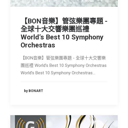
【BON音樂】管弦樂團專題 -
全球十大交響樂團巡禮
World’s Best 10 Symphony
Orchestras
【BON音樂】管弦樂團專題 - 全球十大交響樂
團巡禮 World’s Best 10 Symphony Orchestras
World’s Best 10 Symphony Orchestras…
by BONART