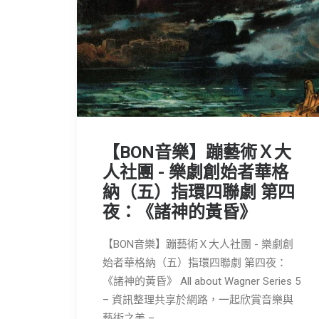
【BON音樂】蹦藝術Ｘ大
人社團 - 樂劇創始者華格
納（五）指環四聯劇 第四
夜：《諸神的黃昏》
【BON音樂】蹦藝術Ｘ大人社團 - 樂劇創
始者華格納（五）指環四聯劇 第四夜：
《諸神的黃昏》 All about Wagner Series 5
– 資訊整理共享於網路，一起欣賞音樂與
藝術之美 –…