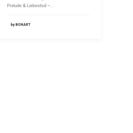
Prelude & Liebestod –…
by BONART