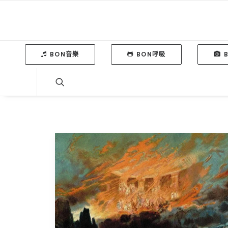
BON音樂
BON呼吸