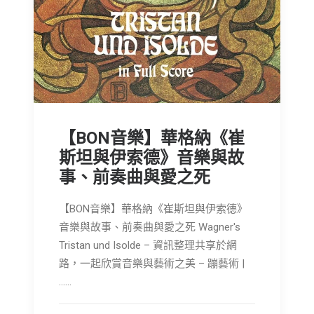
【BON音樂】華格納《崔
斯坦與伊索德》音樂與故
事、前奏曲與愛之死
【BON音樂】華格納《崔斯坦與伊索德》
音樂與故事、前奏曲與愛之死 Wagner's
Tristan und Isolde – 資訊整理共享於網
路，一起欣賞音樂與藝術之美 – 蹦藝術 |
……