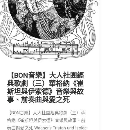
【BON音樂】大人社團經
典歌劇（三）華格納《崔
斯坦與伊索德》音樂與故
事、前奏曲與愛之死
【BON音樂】大人社團經典歌劇（三）華
格納《崔斯坦與伊索德》音樂與故事、前
奏曲與愛之死 Wagner's Tristan und Isolde: