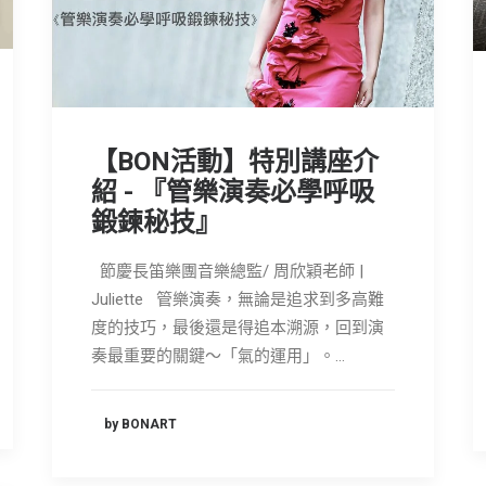
【BON活動】特別講座介
紹 - 『管樂演奏必學呼吸
鍛鍊秘技』
節慶長笛樂團音樂總監/ 周欣穎老師 |
Juliette 管樂演奏，無論是追求到多高難
度的技巧，最後還是得追本溯源，回到演
奏最重要的關鍵～「氣的運用」。…
by BONART