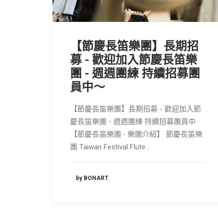
【節慶長笛樂團】長期招
募 - 歡迎加入節慶長笛樂
團 - 週週團練 持續招募團
員中～
【節慶長笛樂團】長期招募 - 歡迎加入節
慶長笛樂團 - 週週團練 持續招募團員中
【節慶長笛樂團 ⋅ 樂團介紹】 節慶長笛樂
團 Taiwan Festival Flute…
by BONART