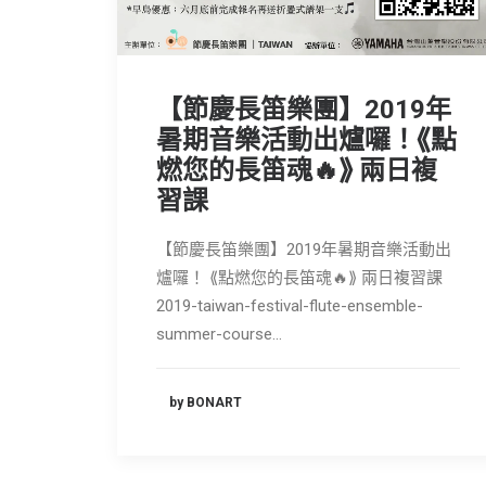
【節慶長笛樂團】2019年
暑期音樂活動出爐囉！⟪點
燃您的長笛魂🔥⟫ 兩日複
習課
【節慶長笛樂團】2019年暑期音樂活動出
爐囉！ ⟪點燃您的長笛魂🔥⟫ 兩日複習課
2019-taiwan-festival-flute-ensemble-
summer-course…
by BONART