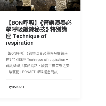
【BON呼吸】⟪管樂演奏必
學呼吸鍛鍊秘技⟫ 特別講
座 Technique of
respiration
【BON呼吸】⟪管樂演奏必學呼吸鍛鍊秘
技⟫ 特別講座 Technique of respiration –
資訊整理共享於網路，欣賞古典音樂之美
– 蹦藝術 | BONART 課程概念簡說…
by BONART