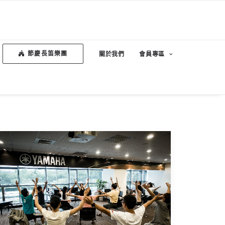
節慶長笛樂團
關於我們
會員專區