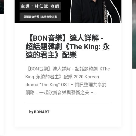
【BON音樂】達人詳解 -
超話題韓劇《The King: 永
遠的君主》配樂
【BON音樂】達人詳解 - 超話題韓劇《The
King: 永遠的君主》配樂 2020 Korean
drama “The King” OST – 資訊整理共享於
網路，一起欣賞音樂與藝術之美 –…
by BONART