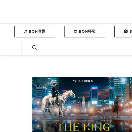
BON音樂
BON呼吸