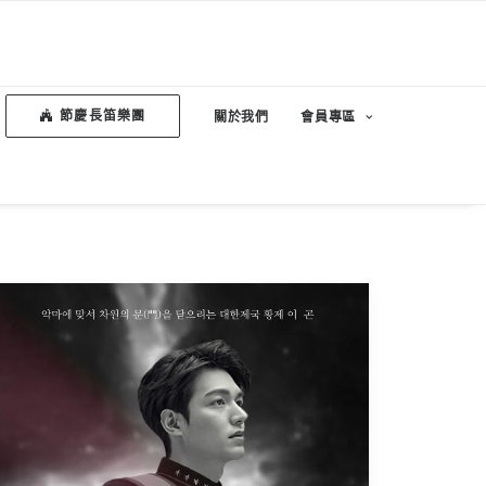
節慶長笛樂團
關於我們
會員專區