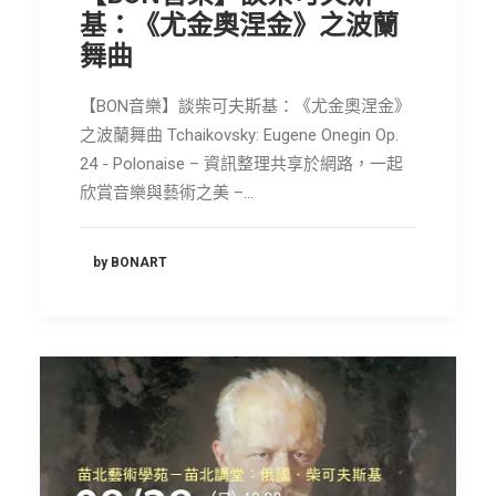
節慶長笛樂團
基：《尤金奧涅金》之波蘭
舞曲
關於我們
【BON音樂】談柴可夫斯基：《尤金奧涅金》
會員專區
之波蘭舞曲 Tchaikovsky: Eugene Onegin Op.
SEARCH
24 - Polonaise – 資訊整理共享於網路，一起
欣賞音樂與藝術之美 –…
by BONART