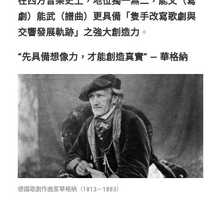
在西方音樂史上，地位獨一無二，能文（寫
劇）能武（譜曲）更具備「隻手改寫歌劇與
交響發展軌跡」之強大創造力
。
“先具備想像力，才能創造真實” — 華格納
德國歌劇作曲家華格納（1813－1883）