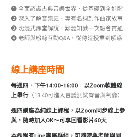
❶ 全面認識古典音樂世界．從基礎到全進階
❷ 深入了解音樂史、專有名詞到作曲家故事
❸ 沈浸式課堂解說．艱澀知識一次融會貫通
❹ 老師與粉絲互動Q&A，從傳道授業到解惑
線上講座時間
每週四
，
下午14:00-16:00
，
以Zoom軟體線
上舉行
（13:40可進入會議測試聲音與氧像）
週四講座為純線上課程，以Zoom同步線上參
與，隨時加入OK～可享回看影片60天
本課程有Line專屬群組，可隨時與老師與同