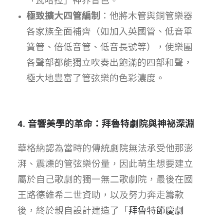
「瓦哈拉」神界音色。
極致擴大四管編制
：他將木管與銅管樂器
各家族全面補齊（如加入英國管、低音單
簧管、倍低音管、低音長號等），使樂團
各聲部都能獨立吹奏出飽滿的四部和聲，
極大地豐富了管弦樂的色彩濃度。
4. 音響美學的革命：拜魯特劇院與神祕深淵
華格納認為當時的傳統劇院無法承受他那澎
湃、震爍的管弦樂份量，因此萌生想要建立
屬於自己歌劇的獨一無二歌劇院，最後在國
王路德維希二世資助，以及努力奔走籌款
後，終於親自設計建造了「
拜魯特節慶劇