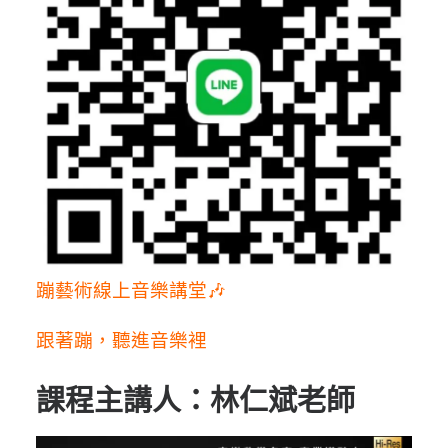
蹦藝術線上音樂講堂🎶
跟著蹦，聽進音樂裡
課程主講人：林仁斌老師