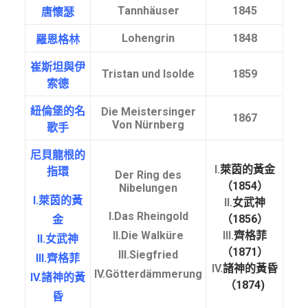
Tannhäuser
1845
唐懷瑟
Lohengrin
1848
羅恩格林
崔斯坦與伊
Tristan und Isolde
1859
索德
紐倫堡的名
Die Meistersinger
1867
Von Nürnberg
歌手
尼貝龍根的
I.
萊茵的黃金
指環
Der Ring des
（1854）
Nibelungen
I.
萊茵的黃
II.
女武神
I.Das Rheingold
（1856）
金
II.Die Walküre
III.
齊格菲
II.
女武神
（1871）
III.Siegfried
III.
齊格菲
IV.
諸神的黃昏
IV.Götterdämmerung
IV.
諸神的黃
（1874)
昏