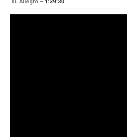
III. Allegro –
1:39:30