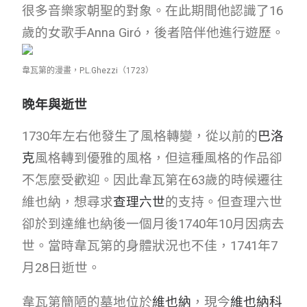
很多音樂家朝聖的對象。在此期間他認識了16
歲的女歌手Anna Giró，後者陪伴他進行遊歷。
韋瓦第的漫畫，P.L.Ghezzi（1723）
晚年與逝世
1730年左右他發生了風格轉變，從以前的
巴洛
克
風格轉到優雅的風格，但這種風格的作品卻
不怎麼受歡迎。因此韋瓦第在63歲的時候遷往
維也納，想尋求
查理六世
的支持。但查理六世
卻於到達維也納後一個月後1740年10月因病去
世。當時韋瓦第的身體狀況也不佳，1741年7
月28日逝世。
韋瓦第簡陋的墓地位於
維也納
，現今
維也納科