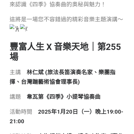
來認識《四季》協奏曲的奧秘與魅力！
這將是一場您不容錯過的精彩音樂主題演講～
豐富人生
X 音樂天地
｜第255
場
主
講
林仁斌
(旅法長笛演奏名家、樂團指
揮、台灣蹦藝術協會理事長​)
講
題
韋瓦第《四季》小提琴協奏曲
活
動
時
間
2025年1月20日（一）晚上19:00-
21:00