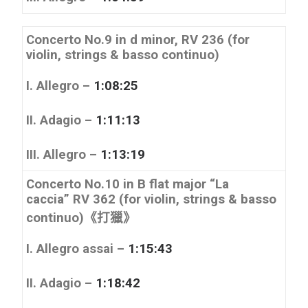
Concerto No.9 in d minor, RV 236 (for
violin, strings & basso continuo)
I. Allegro –
1:08:25
II. Adagio –
1:11:13
III. Allegro –
1:13:19
Concerto No.10 in B flat major
“La
caccia”
RV 362 (for violin, strings & basso
continuo)《打獵》
I. Allegro assai –
1:15:43
II. Adagio –
1:18:42