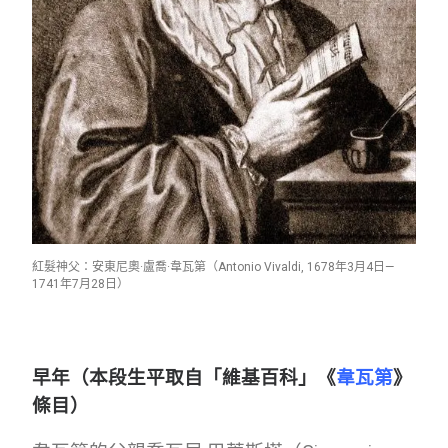
紅髮神父：安東尼奧·盧喬·韋瓦第（Antonio Vivaldi, 1678年3月4日—
1741年7月28日）
早年（本段生平取自「維基百科」《
韋瓦第
》
條目）