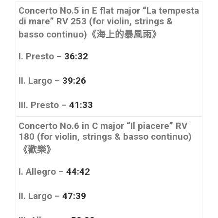
Concerto No.5 in E flat major
“La tempesta
di mare”
RV 253 (for violin, strings &
basso continuo)《海上的暴風雨》
I. Presto –
36:32
II. Largo –
39:26
III. Presto –
41:33
Concerto No.6 in C major
“Il piacere”
RV
180 (for violin, strings & basso continuo)
《歡樂》
I. Allegro –
44:42
II. Largo –
47:39