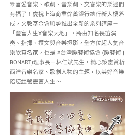
🎊喜愛音樂、歌劇、音樂劇、交響樂的樂迷們
會員專區
有福了！慶祝上海商業儲蓄銀行總行新大樓落
SEARCH
成，文教基金會順勢推出全新的系列講座－
「豐富人生X音樂天地」，將由知名長笛演
奏、指揮、撰文與音樂攝影，全方位超人氣音
樂欣賞名家，也是 #台灣蹦藝術協會 (蹦藝術 |
BONART)理事長－林仁斌先生，精心策畫賞析
西洋音樂名家、歌劇人物的主題，以美好音樂
陪您經營豐富人生～