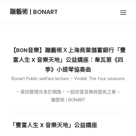
蹦藝術 | BONART
BON音樂
BON呼吸
【BON音樂】蹦藝術Ｘ上海商業儲蓄銀行「豐
BON攝影
富人生 X 音樂天地」公益講座：韋瓦第《四
季》小提琴協奏曲
BON插畫
Bonart Public welfare lecture – Vivaldi: The four seasons
– 資訊整理共享於網路，一起欣賞音樂與藝術之美 –
BON旅行
蹦藝術 | BONART
節慶長笛樂團
「豐富人生 X 音樂天地」公益講座
關於我們