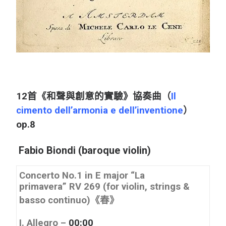
12首《和聲與創意的實驗》協奏曲（
Il
cimento dell’armonia e dell’inventione
）
op.8
Fabio Biondi (baroque violin)
Concerto No.1 in E major
“La
primavera”
RV 269 (for violin, strings &
basso continuo)《春》
I. Allegro –
00:00