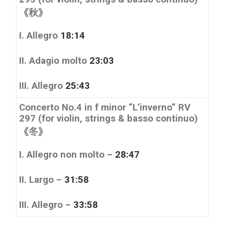
《秋》
I. Allegro
18:14
II. Adagio molto
23:03
III. Allegro
25:43
Concerto No.4 in f minor
“L’inverno”
RV
297 (for violin, strings & basso continuo)
《冬》
I. Allegro non molto –
28:47
II. Largo –
31:58
III. Allegro –
33:58