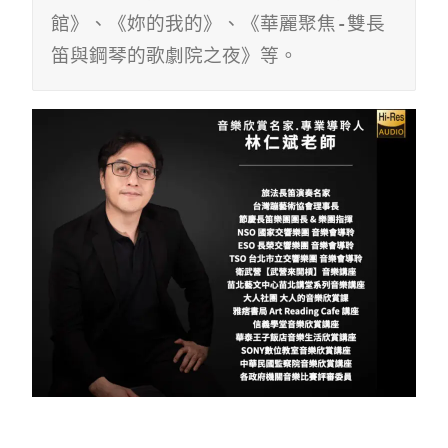
館》、《妳的我的》、《華麗聚焦-雙長
笛與鋼琴的歌劇院之夜》等。