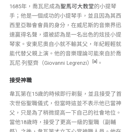
1685年，喬瓦尼成為
聖馬可大教堂
的小提琴
手；他是一個成功的小提琴手，並且因為其西
西里亞聯會會員的身分，在威尼斯的音樂界迅
速贏得名聲，還被認為是一名出色的炫技小提
琴家。安東尼奧自小就不輸其父，年紀輕輕就
能代替父親上演。他的音樂理論可能來自於喬
[
a
]
瓦尼·列堅齊（Giovanni Legrenzi）
。
接受神職
韋瓦第在15歲的時候即行剃髮，並且接受了首
次世俗聖職儀式，但當時這並不表示他已當神
父，只是為了稍微提高一下自己的社會地位。
當他18歲時，接受了更高一級的聖職（副輔
祭）之後，韋瓦第才立下心當神職人員。他在