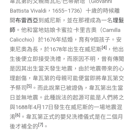
韋瓦第的父親喬瓦尼·巴蒂斯塔（Giovanni
Battista Vivaldi，1655–1736）十歲的時候離
開
布雷西亞
到威尼斯，並在那裡成為一名
理髮
師
。他和當地姑娘卡蜜拉·卡里吉奧（Camilla
Calicchio）於1676年結婚，育有9個孩子。安
[
4
]
東尼奧為長，於1678年出生在威尼斯
，他出
生後便立即接受洗禮，而原因不明，曾有傳聞
是因其出生當天發生地震，由於地震帶來的心
理創傷，韋瓦第的母親可能便當即將韋瓦第交
[
5
]
予祭司
。而此說業已被證偽，韋瓦第出生當
日並無地震。此種說法的起源可能是人們將之
與1688年4月17日發生在威尼斯的一場地震混
[
6
]
淆
。韋瓦第正式的嬰兒洗禮儀式是在二個月
[
7
]
後才補全的
。