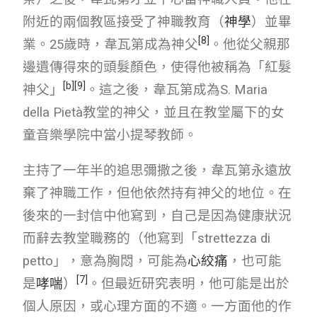
附近的兩個教區接受了神職教育（
神學
）並畢
[
8
]
業。25歲時，韋瓦第成為神父
。他從父親那
邊遺傳得來的頭髮顏色，使得他被稱為「紅髮
[
b
]
[
9
]
神父」
。這之後，韋瓦第成為S. Maria
della Pietà教堂的神父，並且在教堂屬下的女
童音樂學院中當小提琴教師。
主持了一年半的追思彌撒之後，韋瓦第永遠放
棄了神職工作，但他依然持有神父的地位。在
後來的一封信中他寫到，自己是因為健康狀況
而辭去教堂職務的（他寫到「strettezza di
petto」，意為胸悶，可能為
心絞痛
，也可能
[
7
]
是
哮喘
）
。但最近研究表明，他可能是出於
個人原因，或心理方面的不適。一方面他的作