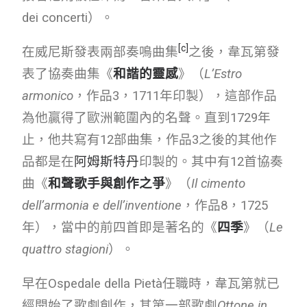
dei concerti）。
[
c
]
在威尼斯發表兩部奏鳴曲集
之後，韋瓦第發
表了協奏曲集《
和諧的靈感
》（
L’Estro
armonico
，作品3，1711年印製），這部作品
為他贏得了歐洲範圍內的名聲。直到1729年
止，他共寫有12部曲集，作品3之後的其他作
品都是在
阿姆斯特丹
印製的。其中有12首協奏
曲《
和聲歌手與創作之爭
》（
Il cimento
dell’armonia e dell’inventione
，作品8，1725
年），當中的前四首即是著名的《
四季
》（
Le
quattro stagioni
）。
早在Ospedale della Pietà任職時，韋瓦第就已
經開始了歌劇創作，其第一部歌劇
Ottone in