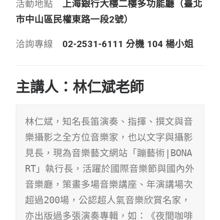
活
動
地
點
上海銀行大樓二樓多功能廳（臺北
市中山區民權東路一段2號）
洽
詢
專
線
02-2531-6111 分機 104 楊小姐
主講人：林仁斌老師
林仁斌，知名長笛演奏、指揮、撰文與音
樂攝影之全方位音樂家，也以文字與攝影
見長，現為音樂藝文網站「蹦藝術|BONA
RT」執行長，活躍於國際音樂節與國內外
音樂廳，策畫多場音樂講座、年演講場次
超過200場，公認超人氣音樂欣賞名家，
亦出版過多張演奏專輯，如：《夜間咖啡