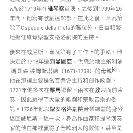
villa
於1713年在
維琴察
首演，之後到1739年26
年間，他寫有歌劇達50部。在此之後，韋瓦第
除了Ospedale della Pietà的職位外，日益頻繁
地擔任維琴察聖安格洛劇院的主持。
後來在威尼斯，韋瓦第有了工作上的爭執，他
決定於1718年遷到
曼圖亞
，供職於地主飛利浦
[
d
]
·馮·黑森·達姆斯塔德（1671-1739）的母親
。
他在那裡主要是當音樂會主持和創作歌劇。
1721年他多次在
羅馬
逗留，兩次在
教宗
面前演
奏，因此贏得了大量的歌劇和宗教音樂的委
託。1726年他以
聖安格洛劇院
音樂總監的身分
返回威尼斯。這一次，身為作曲家和提琴演奏
家的他在那裡贏得了全歐洲人的敬仰，甚至是