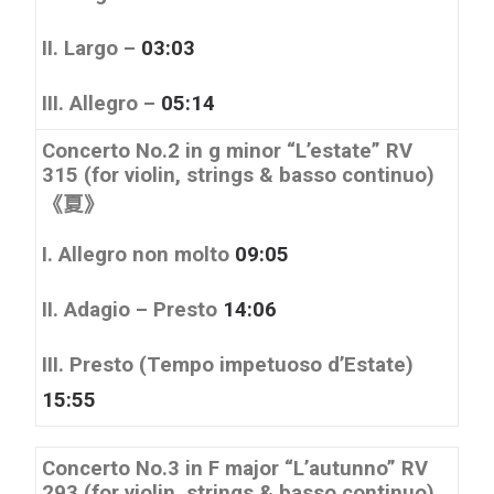
II. Largo –
03:03
III. Allegro –
05:14
Concerto No.2 in g minor
“L’estate”
RV
315 (for violin, strings & basso continuo)
《夏》
I. Allegro non molto
09:05
II. Adagio – Presto
14:06
III. Presto (Tempo impetuoso d’Estate)
15:55
Concerto No.3 in F major
“L’autunno”
RV
293 (for violin, strings & basso continuo)