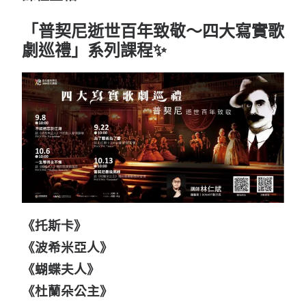
會員專區
「普契尼逝世百年致敬～四大寫實歌
SEARCH
劇巡禮」系列課程✨
《托斯卡》
《波希米亞人》
《蝴蝶夫人》
《杜蘭朵公主》