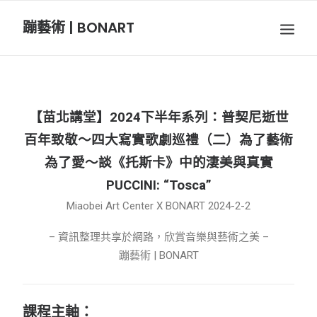
蹦藝術 | BONART
BON音樂
BON呼吸
【苗北講堂】2024下半年系列：普契尼逝世
BON攝影
百年致敬～四大寫實歌劇巡禮（二）為了藝術
為了愛～談《托斯卡》中的淒美與真實
BON插畫
PUCCINI: “Tosca”
Miaobei Art Center X BONART 2024-2-2
BON旅行
– 資訊整理共享於網路，欣賞音樂與藝術之美 –
蹦藝術 | BONART
節慶長笛樂團
關於我們
課程主軸：