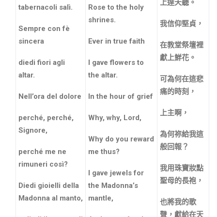
上達天聽。
tabernacoli salì.
Rose to the holy
shrines.
我信仰堅貞，
Sempre con fè
sincera
Ever in true faith
在教堂祭壇裡
獻上鮮花。
diedi fiori agli
I gave flowers to
altar.
the altar.
可為何在這悲
痛的時刻，
Nell’ora del dolore
In the hour of grief
上主啊，
perché, perché,
Why, why, Lord,
Signore,
為何祢給我這
Why do you reward
般回報？
perché me ne
me thus?
rimuneri così?
我用珠寶妝點
I gave jewels for
聖母的長袍，
Diedi gioielli della
the Madonna’s
Madonna al manto,
mantle,
也將我的歌
聲，獻給在天