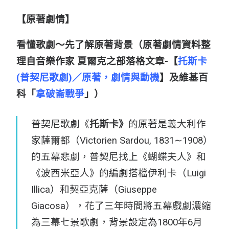
【原著劇情】
看懂歌劇～先了解原著背景（原著劇情資料整
理自音樂作家 夏爾克之部落格文章-【
托斯卡
(普契尼歌劇)／原著，劇情與動機
】及維基百
科「
拿破崙戰爭
」）
普契尼歌劇《
托斯卡
》
的原著是義大利作
家薩爾都（Victorien Sardou, 1831∼1908）
的五幕悲劇，普契尼找上《蝴蝶夫人》和
《波西米亞人》的編劇搭檔伊利卡（Luigi
Illica）和契亞克薩（Giuseppe
Giacosa），花了三年時間將五幕戲劇濃縮
為三幕七景歌劇，背景設定為1800年6月