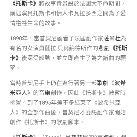
《托斯卡》
將故事背景設於法國大革命期間，
講述演員托斯卡和情人卡瓦拉多西之間為了愛
情犧牲生命的故事。
1890年，當普契尼觀看了法國劇作家
薩爾杜
為
有名的女演員薩拉·貝爾納德所作的
悲劇
《
托斯
卡
》
後深受感動，並立即產生了為之譜曲的願
望。
當時普契尼手上仍在進行著另一部
歌劇
《
波希
米亞人
》的
音樂
創作，因此《托斯卡》被暫時
擱置。到了1895年差不多結束了《波希米亞
人》的全部作曲後，普契尼才委託劇作家開始
創作《托斯卡》的歌劇腳本。