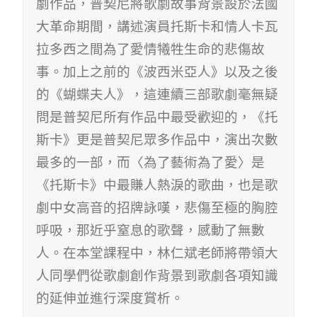
劇作品，普契尼將歌劇故事背景設於法國
大革命期間，講述演員托斯卡和情人卡瓦
拉多西之間為了愛情犧牲生命的悲傷故
事。加上之前的《波西米亞人》以及之後
的《蝴蝶夫人》，這連續三部歌劇毫無疑
問是普契尼所有作品中最受歡迎的，《托
斯卡》更是普契尼眾多作品中，演出次數
最多的一部，而〈為了藝術為了愛〉是
《托斯卡》中最賺人熱淚的歌曲，也是歌
劇中女高音的招牌詠嘆，悲傷至極的胸腔
呼吸，那近乎窒息的歌聲，感動了無數
人。在本堂課程中，林仁斌老師將帶領大
人同學們從歌劇創作背景到歌劇各項知識
的延伸並進行深度賞析。