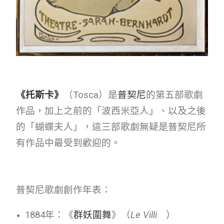
《托斯卡》
（Tosca）是
普契尼
的第五部歌劇
作品，加上之前的「波西米亞人」、以及之後
的「蝴蝶夫人」，這三部歌劇無疑是普契尼所
有作品中最受到歡迎的。
普契尼歌劇創作年表：
1884年：《
群妖圍舞
》（
Le Villi
）