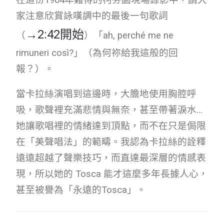
在這份1964年難得的柯芬園現場錄影中，請大
家注意欣賞詠嘆調中的最後一句歌詞
→
2:42開始
（
）「ah, perché me ne
rimuneri così?」（為何祢給我這般的回
報？）。
當卡拉絲演唱到這邊時，大膽地使用胸腔呼
吸，歌聲裡充滿悲情與無奈，甚至帶著淚水…
她讓歌唱裡的情緒達到頂點，而不在只是侷限
在「美聲唱法」的範疇。我認為卡拉絲的詮釋
遠遠超越了聲樂技巧，而直達最深層的情感表
現，所以她的 Tosca 能才這麼多年長據人心，
甚至被譽為「永遠的Tosca」。