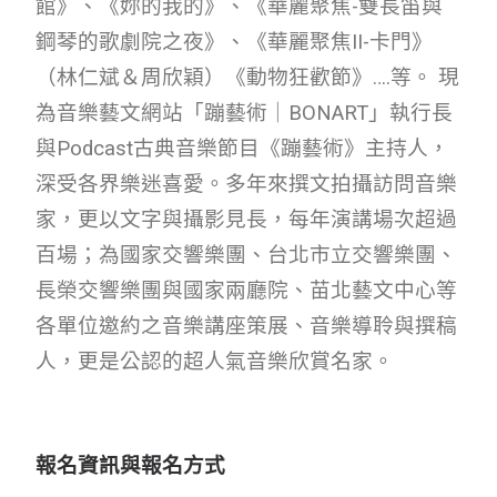
館》、《妳的我的》、《華麗聚焦-雙長笛與
鋼琴的歌劇院之夜》、《華麗聚焦II-卡門》
（林仁斌＆周欣穎）《動物狂歡節》….等。 現
為音樂藝文網站「蹦藝術｜BONART」執行長
與Podcast古典音樂節目《蹦藝術》主持人，
深受各界樂迷喜愛。多年來撰文拍攝訪問音樂
家，更以文字與攝影見長，每年演講場次超過
百場；為國家交響樂團、台北市立交響樂團、
長榮交響樂團與國家兩廳院、苗北藝文中心等
各單位邀約之音樂講座策展、音樂導聆與撰稿
人，更是公認的超人氣音樂欣賞名家。
報名資訊與報名方式