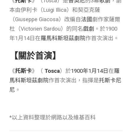
《
托斯卡
》（
Tosca
）是
普契尼
的3幕
歌劇
，劇
本由伊利卡（Luigi Illica）和契亞克薩
（Giuseppe Giacosa）改編自
法國
劇作家薩爾
杜（Victorien Sardou）的同名
戲劇
。於1900
年1月14日在
羅馬
科斯坦茲劇院
作首次演出。
【關於首演】
《
托
斯
卡
》（
Tosca
）於
1900年
1月14日
在
羅
馬
科斯坦茲劇院
作首次演出，指揮是
托斯卡尼
尼
。
*以上資料
整理於網路以及維基百科