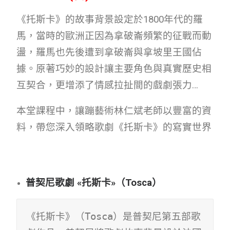
《托斯卡》的故事背景設定於1800年代的羅
馬，當時的歐洲正因為拿破崙頻繁的征戰而動
盪，羅馬也先後遭到拿破崙與拿坡里王國佔
據。原著巧妙的設計讓主要角色與真實歷史相
互契合，更增添了情感拉扯間的戲劇張力…
本堂課程中，讓蹦藝術林仁斌老師以豐富的資
料，帶您深入領略歌劇《托斯卡》的寫實世界
普契尼歌劇 «托斯卡»（Tosca）
《托斯卡》（Tosca）是普契尼第五部歌