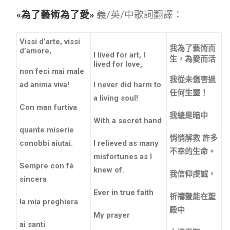
«為了藝術為了愛»
義/英/中歌詞翻譯：
Vissi d’arte, vissi
我為了藝術而
d’amore,
I lived for art, I
生，為愛而活
lived for love,
non feci mai male
我從未傷害過
ad anima viva!
I never did harm to
任何生靈！
a living soul!
Con man furtiva
我總是暗中
With a secret hand
quante miserie
悄悄解救 許多
conobbi aiutai.
I relieved as many
不幸的生命。
misfortunes as I
Sempre con fè
knew of.
我信仰虔誠，
sincera
Ever in true faith
祈禱聲能在聖
la mia preghiera
殿中
My prayer
ai santi