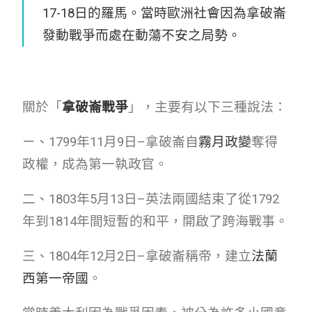
17-18日的羅馬。當時歐洲社會因為拿破崙
發動戰爭而處在動蕩不安之局勢。
關於「
拿破崙戰爭
」，主要有以下三種說法：
ㄧ、1799年11月9日–拿破崙自
霧月政變
奪得
政權，成為第一執政官。
二、1803年5月13日–英法兩國結束了從1792
年到1814年間短暫的和平，開啟了跨海戰事。
三、1804年12月2日–拿破崙稱帝，建立
法蘭
西第一帝國
。