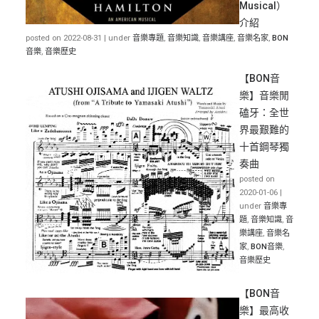
Musical）
介紹
posted on 2022-08-31
|
under
音樂專題
,
音樂知識
,
音樂講座
,
音樂名家
,
BON
音樂
,
音樂歷史
【BON音
樂】音樂閒
磕牙：全世
界最艱難的
十首鋼琴獨
奏曲
posted on
2020-01-06
|
under
音樂專
題
,
音樂知識
,
音
樂講座
,
音樂名
家
,
BON音樂
,
音樂歷史
【BON音
樂】最高收