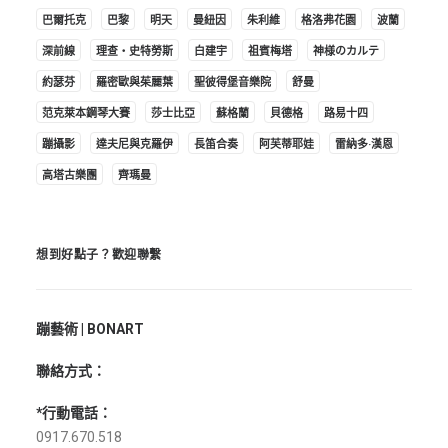
巴爾托克
巴黎
明天
曼紐因
朱利維
格洛弗花園
波蘭
深前線
理查‧史特勞斯
白建宇
祖賓梅塔
神様のカルテ
約瑟芬
羅密歐與茱麗葉
聖彼得堡音樂院
舒曼
范克萊本鋼琴大賽
莎士比亞
蘇格蘭
貝德格
路易十四
蹦攝影
達夫尼與克羅伊
長笛合奏
阿芙蒂耶娃
雷納多·漢恩
高塔古樂團
齊瑪曼
想到好點子？歡迎聯繫
蹦藝術 | BONART
聯絡方式：
*行動電話：
0917.670.518