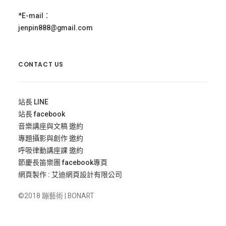
*E-mail：
jenpin888@gmail.com
CONTACT US
站長 LINE
站長 facebook
音樂講座與文稿 邀約
專題攝影與創作 邀約
呼吸律動講座課 邀約
節慶長笛樂團 facebook專頁
網頁製作 : 艾迪網頁設計有限公司
©2018 蹦藝術 | BONART