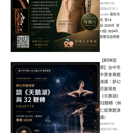
posted on
2026-07-31
|
under
最新消
息
,
第14
屆-2025年
,
第
13屆-2024年
,
節慶長笛樂團
【BON音
樂】台中市
中菁會專題
演講：夢幻
芭蕾場景
《天鵝湖》
32鞭轉（林
仁斌專題演
講）
posted on
2026-07-18
|