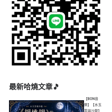
最新哈燒文章🎵
【BON音
樂】【水玉
雲端沙龍】