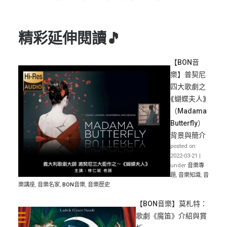
精彩延伸閱讀🎵
【BON音
樂】普契尼
四大歌劇之
⟪蝴蝶夫人⟫
（Madama
Butterfly）
背景與簡介
posted on
2022-03-21
|
under
音樂專
題
,
音樂知識
,
音
樂講座
,
音樂名家
,
BON音樂
,
音樂歷史
【BON音樂】莫札特：
歌劇《魔笛》介紹與賞