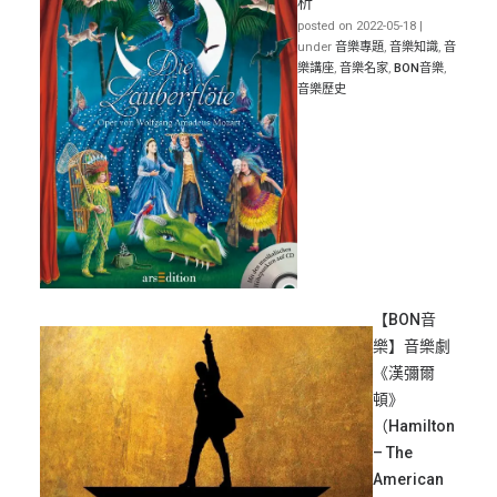
析
posted on 2022-05-18
|
under
音樂專題
,
音樂知識
,
音
樂講座
,
音樂名家
,
BON音樂
,
音樂歷史
【BON音
樂】音樂劇
《漢彌爾
頓》
（Hamilton
– The
American