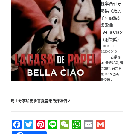
視率西班牙
影集《紙房
子》動聽配
樂歌曲
“Bella Ciao”
（附樂譜）
posted on
2020-05-10
|
under
音樂專
題
,
音樂知識
,
音
樂講座
,
音樂名
家
,
BON音樂
,
音樂歷史
馬上分享給更多喜愛音樂的好友們🎵
Facebook
Twitter
Pinterest
Line
WeChat
WhatsApp
Email
Gmail