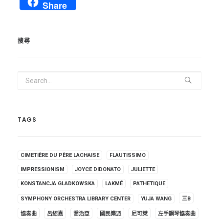
Share
搜尋
TAGS
CIMETIÈRE DU PÈRE LACHAISE
FLAUTISSIMO
IMPRESSIONISM
JOYCE DIDONATO
JULIETTE
KONSTANCJA GLADKOWSKA
LAKMÉ
PATHETIQUE
SYMPHONY ORCHESTRA LIBRARY CENTER
YUJA WANG
三B
協奏曲
呂紹嘉
喬治亞
國民樂派
尼可萊
左手鋼琴協奏曲