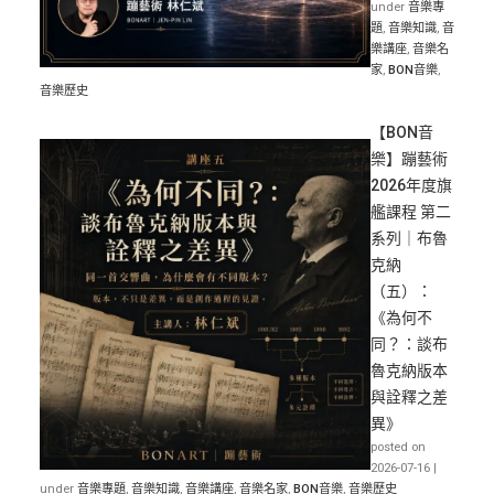
under
音樂專
題
,
音樂知識
,
音
樂講座
,
音樂名
家
,
BON音樂
,
音樂歷史
【BON音
樂】蹦藝術
2026年度旗
艦課程 第二
系列｜布魯
克納
（五）：
《為何不
同？：談布
魯克納版本
與詮釋之差
異》
posted on
2026-07-16
|
under
音樂專題
,
音樂知識
,
音樂講座
,
音樂名家
,
BON音樂
,
音樂歷史