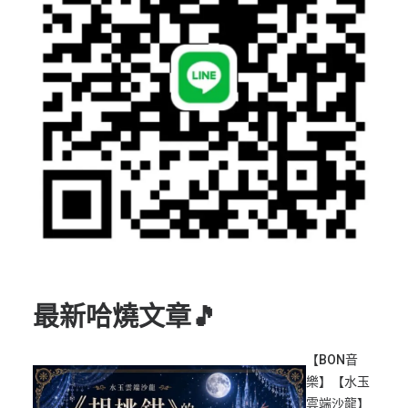
最新哈燒文章🎵
【BON音
樂】【水玉
雲端沙龍】