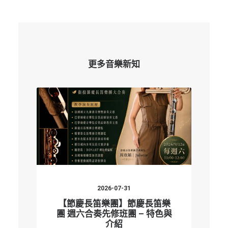
更多音樂新知
2026-07-31
【節慶長笛樂團】節慶長笛樂
團 週六合奏先修班團 – 特色與
介紹