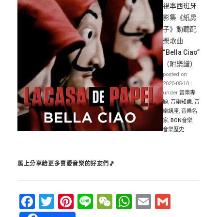
視率西班牙
影集《紙房
子》動聽配
樂歌曲
“Bella Ciao”
（附樂譜）
posted on
2020-05-10
|
under
音樂專
題
,
音樂知識
,
音
樂講座
,
音樂名
家
,
BON音樂
,
音樂歷史
馬上分享給更多喜愛音樂的好友們🎵
Facebook
Twitter
Pinterest
Line
WeChat
WhatsApp
Email
Gmail