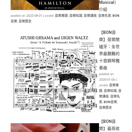
Musical）
介紹
posted on 2022-08-31
|
under
音樂專題
,
音樂知識
,
音樂講座
,
音樂名家
,
BON
音樂
,
音樂歷史
【BON音
樂】音樂閒
磕牙：全世
界最艱難的
十首鋼琴獨
奏曲
posted on
2020-01-06
|
under
音樂專
題
,
音樂知識
,
音
樂講座
,
音樂名
家
,
BON音樂
,
音樂歷史
【BON音
樂】最高收