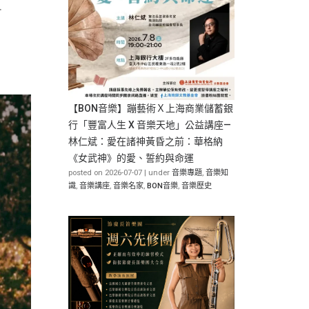
…
【BON音樂】蹦藝術Ｘ上海商業儲蓄銀
行「豐富人生 X 音樂天地」公益講座—
林仁斌：愛在諸神黃昏之前：華格納
《女武神》的愛、誓約與命運
posted on 2026-07-07
|
under
音樂專題
,
音樂知
識
,
音樂講座
,
音樂名家
,
BON音樂
,
音樂歷史