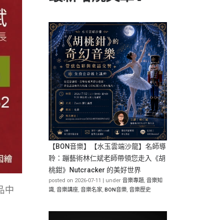
【BON音樂】【水玉雲端沙龍】名師導
聆：蹦藝術林仁斌老師帶領您走入《胡
桃鉗》Nutcracker 的美好世界
posted on 2026-07-11
|
under
音樂專題
,
音樂知
品中
識
,
音樂講座
,
音樂名家
,
BON音樂
,
音樂歷史