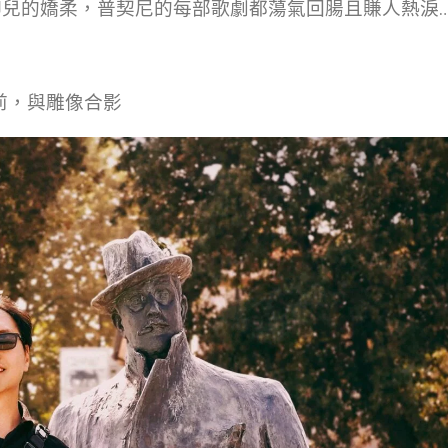
兒的嬌柔，普契尼的每部歌劇都蕩氣回腸且賺人熱淚
前，與雕像合影