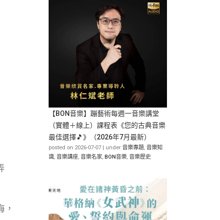
【BON音樂】蹦藝術每週一音樂講堂
（實體＋線上）課程表《您的古典音樂
最佳選擇🎵》（2026年7月最新）
posted on 2026-07-07
|
under
音樂專題
,
音樂知
識
,
音樂講座
,
音樂名家
,
BON音樂
,
音樂歷史
弄
悔，