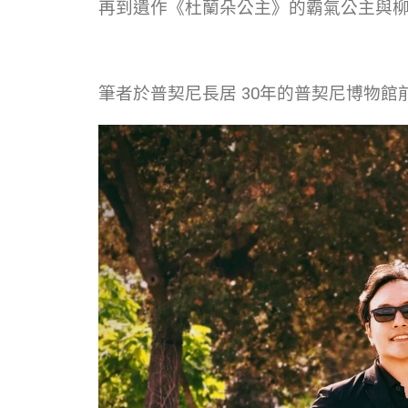
再到遺作《杜蘭朵公主》的霸氣公主與柳
筆者於普契尼長居 30年的普契尼博物館