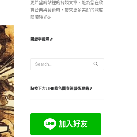
更希望網站裡的各類文章，能為您在欣
賞音樂與藝術時，帶來更多美好的深度
閱讀時光☕️
關鍵字搜尋🎵
點按下方LINE綠色圖與蹦藝術聯絡🎵