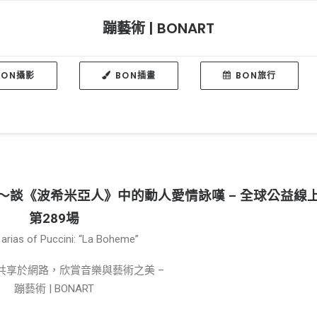
蹦藝術 | BONART
BON攝影
BON插畫
BON旅行
～談《波希米亞人》中的動人愛情詠嘆 – 全球公益線
第289場
arias of Puccini: “La Boheme”
理共享於網路，欣賞音樂與藝術之美 –
蹦藝術 | BONART