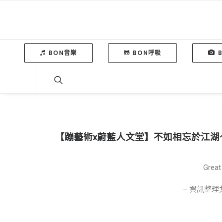
BON音樂
BON呼吸
【蹦藝術x蔚藍人文堂】不如相忘於江湖
Great 
– 資訊整