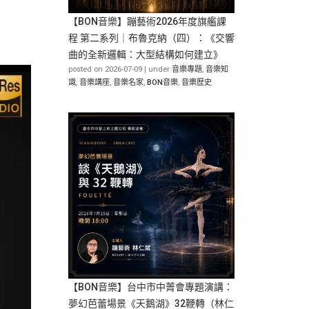
【BON音樂】蹦藝術2026年度旗艦課
程 第二系列｜布魯克納（四）：《交響
曲的全新邏輯：大型結構如何建立》
posted on 2026-07-09
|
under
音樂專題
,
音樂知
識
,
音樂講座
,
音樂名家
,
BON音樂
,
音樂歷史
【BON音樂】台中市中菁會專題演講：
夢幻芭蕾場景《天鵝湖》32鞭轉（林仁