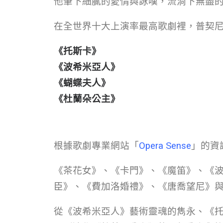
他筆下細膩的愛情與詠嘆，流淌下無盡
在全世界十大上演率最高歌劇裡，普契
《托斯卡》
《波希米亞人》
《蝴蝶夫人》
《杜蘭朵公主》
根據歌劇專業網站「
Opera Sense
」的資
《茶花女》、《卡門》、《魔笛》、《
臣》、《費加洛婚禮》、《唐喬望尼》
從《波希米亞人》藝術靈魂的雋永、《