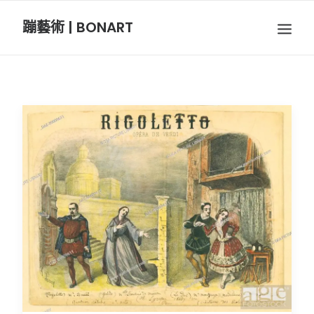
蹦藝術 | BONART
BON音樂
BON呼吸
BON攝影
BON插畫
BON旅行
節慶長笛樂團
關於我們