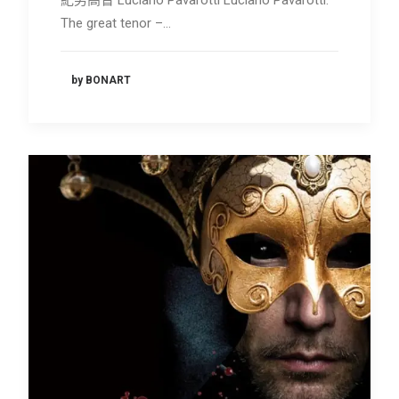
紀男高音 Luciano Pavarotti Luciano Pavarotti:
The great tenor –…
by BONART