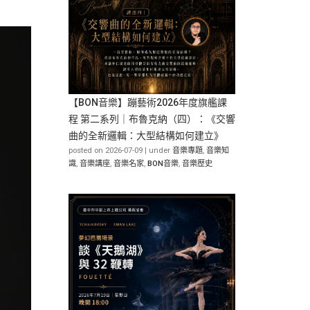
【BON音樂】蹦藝術2026年度旗艦課
程 第二系列｜布魯克納（四）：《交響
曲的全新邏輯：大型結構如何建立》
posted on 2026-07-09
|
under
音樂專題
,
音樂知
識
,
音樂講座
,
音樂名家
,
BON音樂
,
音樂歷史