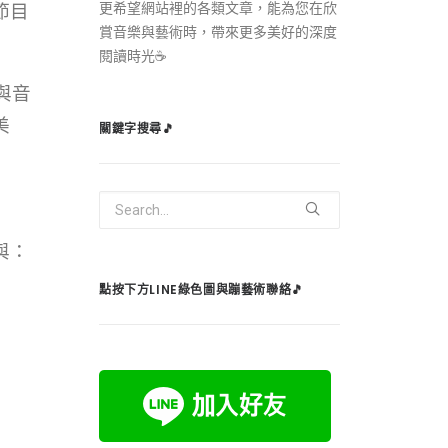
更希望網站裡的各類文章，能為您在欣
節目
賞音樂與藝術時，帶來更多美好的深度
閱讀時光☕️
與音
美
關鍵字搜尋🎵
與：
點按下方LINE綠色圖與蹦藝術聯絡🎵