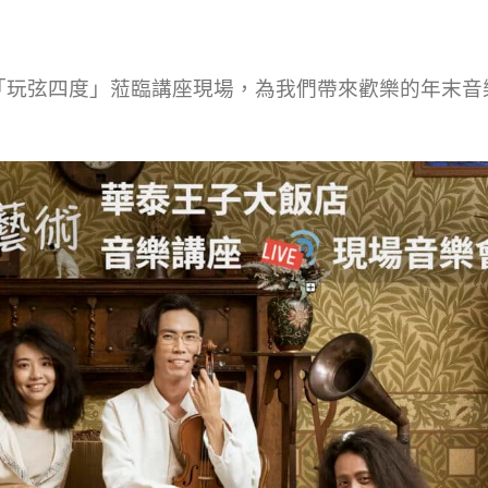
樂團「玩弦四度」蒞臨講座現場，為我們帶來歡樂的年末音