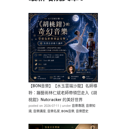
【BON音樂】【水玉雲端沙龍】名師導
聆：蹦藝術林仁斌老師帶領您走入《胡
桃鉗》Nutcracker 的美好世界
posted on 2026-07-11
|
under
音樂專題
,
音樂知
識
,
音樂講座
,
音樂名家
,
BON音樂
,
音樂歷史