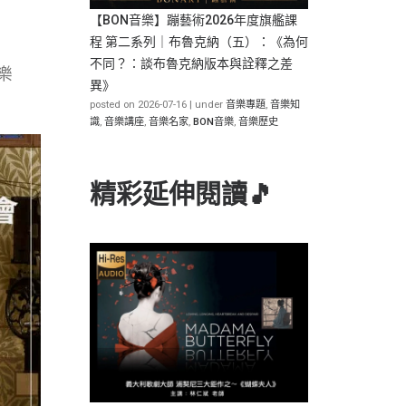
【BON音樂】蹦藝術2026年度旗艦課
程 第二系列｜布魯克納（五）：《為何
不同？：談布魯克納版本與詮釋之差
樂
異》
posted on 2026-07-16
|
under
音樂專題
,
音樂知
識
,
音樂講座
,
音樂名家
,
BON音樂
,
音樂歷史
精彩延伸閱讀🎵