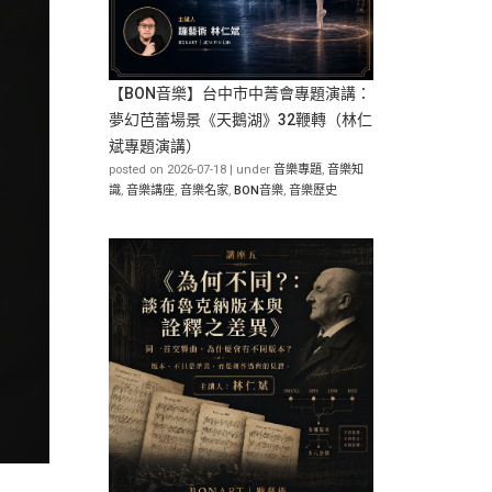
【BON音樂】台中市中菁會專題演講：
夢幻芭蕾場景《天鵝湖》32鞭轉（林仁
斌專題演講）
posted on 2026-07-18
|
under
音樂專題
,
音樂知
識
,
音樂講座
,
音樂名家
,
BON音樂
,
音樂歷史