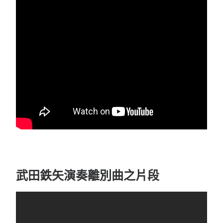
武田鉄矢演奏離別曲之片段