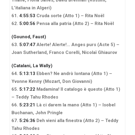
L’italiana in Algeri)
61.
4:55:53
Cruda sorte (Atto 1) – Rita Noël
62.
5:00:56
Pensa alla patria (Atto 2) – Rita Noël
(Gounod, Faust)
63.
5:07:47
Alerte! Alerte!… Anges purs (Acte 5) –
Joan Sutherland, Franco Corelli, Nicolaï Ghiaurov
(Catalani, La Wally)
64.
5:13:13
Ebben? Ne andrò lontana (Atto 1) –
Yvonne Kenny
(Mozart, Don Giovanni)
65.
5:17:22
Madamina! Il catalogo è questo (Atto 1)
– Teddy Tahu Rhodes
66.
5:23:21
Là ci darem la mano (Atto 1) – Isobel
Buchanan, John Pringle
67.
5:26:36
Deh vieni alla finestra (Atto 2) – Teddy
Tahu Rhodes