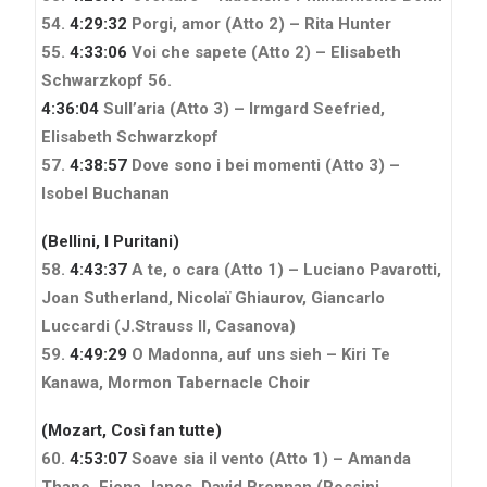
54.
4:29:32
Porgi, amor (Atto 2) – Rita Hunter
55.
4:33:06
Voi che sapete (Atto 2) – Elisabeth
Schwarzkopf
56.
4:36:04
Sull’aria (Atto 3) – Irmgard Seefried,
Elisabeth Schwarzkopf
57.
4:38:57
Dove sono i bei momenti (Atto 3) –
Isobel Buchanan
(Bellini, I Puritani)
58.
4:43:37
A te, o cara (Atto 1) – Luciano Pavarotti,
Joan Sutherland, Nicolaï Ghiaurov, Giancarlo
Luccardi
(J.Strauss II, Casanova)
59.
4:49:29
O Madonna, auf uns sieh – Kiri Te
Kanawa, Mormon Tabernacle Choir
(Mozart, Così fan tutte)
60.
4:53:07
Soave sia il vento (Atto 1) – Amanda
Thane, Fiona Janes, David Brennan
(Rossini,