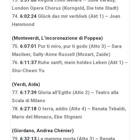
London Opera Chorus
(Korngold, Die tote Stadt)
74.
6:02:24
Glück das mir verblieb (Akt 1) – Joan
Hammond
(Monteverdi, L’incoronazione di Poppea)
75.
6:07:01
Pur ti miro, pur ti godo (Atto 3) – Sara
Macliver, Sally-Anne Russell
(Mozart, Zaide)
76.
6:11:37
Ruhe sanft, mein holdes Leben (Akt 1) –
Shu-Cheen Yu
(Verdi, Aida)
77.
6:17:39
Gloria all’Egitto (Atto 2) – Teatro alla
Scala di Milano
78.
6:27:18
O terra, addio (Atto 4) – Renata Tebaldi,
Mario del Monaco, Ebe Stignani
(Giordano, Andrea Chénier)
79.
6:32:13
La mamma morta (Atto 3) – Renata