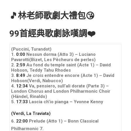
🎵林老師歌劇大禮包😘
99首經典歌劇詠嘆調❤️
(Puccini, Turandot)
1.
0:00
Nessun dorma (Atto 3) – Luciano
Pavarotti
(Bizet, Les Pêcheurs de perles)
2.
2:59
Au fond du temple saint (Acte 1) – David
Hobson, Teddy Tahu Rhodes
3.
8:49
Je crois entendre encore (Acte 1) – David
Hobson
(Verdi, Nabucco)
4.
12:34
Va, pensiero, sull’ali dorate (Parte 3) –
London Chorus and London Philharmonic Choir
(Händel, Rinaldo)
5.
17:33
Lascia ch’io pianga – Yvonne Kenny
(Verdi, La Traviata)
6.
22:00
Prelude (Atto 1) – Bonn Classical
Philharmonic
7.