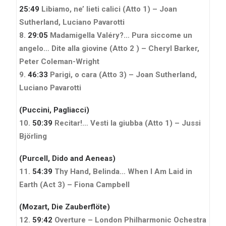
25:49
Libiamo, ne’ lieti calici (Atto 1) – Joan
Sutherland, Luciano Pavarotti
8.
29:05
Madamigella Valéry?… Pura siccome un
angelo… Dite alla giovine (Atto 2 ) – Cheryl Barker,
Peter Coleman-Wright
9.
46:33
Parigi, o cara (Atto 3) – Joan Sutherland,
Luciano Pavarotti
(Puccini, Pagliacci)
10.
50:39
Recitar!… Vesti la giubba (Atto 1) – Jussi
Björling
(Purcell, Dido and Aeneas)
11.
54:39
Thy Hand, Belinda… When I Am Laid in
Earth (Act 3) – Fiona Campbell
(Mozart, Die Zauberflöte)
12.
59:42
Overture – London Philharmonic Ochestra