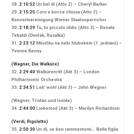
28.
2:10:52
Un bel dì (Atto 2) – Cheryl Barker
29.
2:15:25
Coro a bocca chiusa (Atto 2) –
Konzertvereinigung Wiener Staatsopernchor
30.
2:18:29
Tu, tu piccolo iddio (Atto 3) – Renata
Tebaldi
(Dvořák, Rusalka)
31.
2:23:12
Měsíčku na nebi hlubokém (1. jednání) –
Yvonne Kenny
(Wagner, Die Walküre)
32.
2:29:40
Walkürenritt (Akt 3) – London
Philharmonic Orchestra
33.
2:34:51
Leb’ wohl (Akt 3) – John Wegner
(Wagner, Tristan und Isolde)
34.
2:44:00
Liebestod (Akt 3) – Marilyn Richardson
(Verdi, Rigoletto)
35.
2:50:30
Un dì, se ben rammentomi… Bella figlia