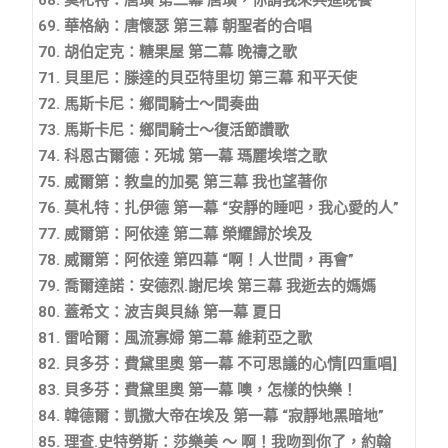
69. 華格納：唐懷瑟 第三幕 朝聖者的合唱
70. 胡伯定克：糖果屋 第二幕 晚禱之歌
71. 貝里尼：滕達的貝亞特里切 第三幕 和平天使
72. 馬斯卡尼：鄉間騎士～間奏曲
73. 馬斯卡尼：鄉間騎士～復活節讚歌
74. 科恩古爾德：死城 第一幕 瑪麗埃塔之歌
75. 威爾第：教皇的加冕 第三幕 我也望著你
76. 莫札特：扎伊德 第一幕 “安靜的睡吧，我心愛的人”
77. 威爾第：阿依達 第二幕 榮耀歸於埃及
78. 威爾第：阿依達 第四幕 “啊！人世間，再會”
79. 喬爾達諾：安德烈.謝尼埃 第三幕 我逝去的媽媽
80. 蓋希文：波吉與貝絲 第一幕 夏日
81. 雷哈爾：風流寡婦 第二幕 維莉亞之歌
82. 貝多芬：費黛里奧 第一幕 不可思議的心情[四重唱]
83. 貝多芬：費黛里奧 第一幕 噢，怎樣的快樂！
84. 韓德爾：凱撒大帝在埃及 第一幕 “寂靜地黑暗地”
85. 理查.史特勞斯：莎樂美 ～ 啊！我吻到你了，約翰