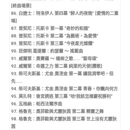
[終曲場景]
86. 白遼士：特洛伊人 第四幕 “醉人的夜晚” [愛情的二重
唱]
87. 普契尼：托斯卡 第一幕 “奇妙的和諧”
88. 普契尼：托斯卡 第二幕 “為藝術，為愛情”
89. 普契尼：托斯卡 第三幕 “今夜星光燦爛”
90. 班傑明.葛達爾：約瑟蘭 ～ 搖籃曲
91. 威爾第：奧賽羅 ～ 楊柳之歌…… “聖母頌”
92. 威爾第：命運之力 第二幕 純潔的天使[讚歌]
93. 柴可夫斯基：尤金.奧涅金 第一幕 讓我凋零吧，但
先……
94. 柴可夫斯基：尤金.奧涅金 第二幕 青春，你飄向何方
95. 莫扎特：後宮誘逃 第三幕 “哈!我該怎樣慶祝勝利”
96. 瓦格納：帕西法爾序曲
97. 格魯克：奧菲歐與尤麗狄茜 第二幕 精靈之舞
98. 格魯克：奧菲歐與尤麗狄茜 第三幕 世上沒有尤麗狄
茜