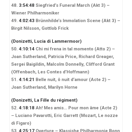
48.
3:54:48
Siegfried’s Funeral March (Akt 3) –
Wiener Philharmoniker
49.
4:02:43
Brünnhilde’s Immolation Scene (Akt 3) –
Birgit Nilsson, Gottlob Frick
(Donizetti, Lucia di Lammermoor)
50.
4:10:14
Chi mi frena in tal momento (Atto 2) –
Joan Sutherland, Patricia Price, Richard Greager,
Sergei Baigildin, Malcolm Donnelly, Clifford Grant
(Offenbach, Les Contes d’Hoffmann)
51.
4:14:21
Belle nuit, ô nuit d’amour (Acte 2) –
Joan Sutherland, Marilyn Horne
(Donizetti, La Fille du régiment)
52.
4:18:18
Ah! Mes amis… Pour mon âme (Acte 2)
– Luciano Pavarotti, Eric Garrett
(Mozart, Le nozze
di Figaro)
53.
4:25:17
Overture – Klassishe Philharmonie Bonn