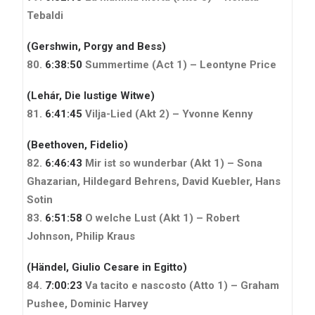
Tebaldi
(Gershwin, Porgy and Bess)
80.
6:38:50
Summertime (Act 1) – Leontyne Price
(Lehár, Die lustige Witwe)
81.
6:41:45
Vilja-Lied (Akt 2) – Yvonne Kenny
(Beethoven, Fidelio)
82.
6:46:43
Mir ist so wunderbar (Akt 1) – Sona
Ghazarian, Hildegard Behrens, David Kuebler, Hans
Sotin
83.
6:51:58
O welche Lust (Akt 1) – Robert
Johnson, Philip Kraus
(Händel, Giulio Cesare in Egitto)
84.
7:00:23
Va tacito e nascosto (Atto 1) – Graham
Pushee, Dominic Harvey