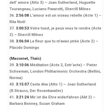
dell’ amore (Atto 3) – Joan Sutherland, Huguette
Tourangeau, Luciano Pavarotti, Sherrill Milnes
36.
2:56:08
L’amour est un oiseau rebelle (Acte 1) –
Rita Noël
37.
3:00:53
Votre toast, je peux vous le rendre (Acte
2) – Sherrill Milnes
38.
3:06:04
La fleur que tu m’avais jetée (Acte 2) –
Plácido Domingo
(Massenet, Thaïs)
39.
3:10:06
Méditation (Acte 2, Entr’acte) – Pieter
Schoeman, London Philharmonic Orchestra
(Bellini,
Norma)
40.
3:15:07
Casta diva (Atto 1) – Joan Sutherland
(R.Strauss, Der Rosenkavalier)
41.
3:21:24
Mir ist die Ehre widerfahren (Akt 2) –
Barbara Bonney, Susan Graham