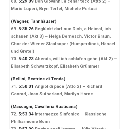
68.
5:29:09
Don Giovanni, a cenar teco (Atto 2) –
Mario Luperi, Bryn Terfel, Michele Pertusi
(Wagner, Tannhäuser)
69.
5:35:26
Beglückt darf nun Dich, o Heimat, ich
schauen (Akt 3) – Helga Dernesch, Victor Braun,
Chor der Wiener Staatsoper
(Humperdinck, Hänsel
und Gretel)
70.
5:40:23
Abends, will ich schlafen gehn (Akt 2) –
Elisabeth Schwarzkopf, Elisabeth Grümmer
(Bellini, Beatrice di Tenda)
71.
5:50:01
Angiol di pace (Atto 2) – Richard
Conrad, Joan Sutherland, Marilyn Horne
(Mascagni, Cavalleria Rusticana)
72.
5:53:34
Intermezzo Sinfonico – Klassische
Philharmonie Bonn
73.
5:57:00
Regina coeli laetare – Júlia Várady,