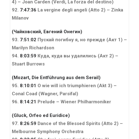
4) – Joan Carden
(Verdi, La forza del destino)
92.
7:47:36
La vergine degli angeli (Atto 2) – Zinka
Milanov
(Чайковский, Евгений Онегин)
93.
7:51:02
Пускай погибну я, но прежде (Акт 1) –
Marilyn Richardson
94.
8:03:59
Куда, куда вы удалились (Акт 2) –
Stuart Burrows
(Mozart, Die Entführung aus dem Serail)
95.
8:10:01
O wie will ich triumphieren (Akt 3) –
Conal Coad
(Wagner, Parsifal)
96.
8:14:21
Prelude – Wiener Philharmoniker
(Gluck, Orfeo ed Euridice)
97.
8:26:59
Dance of the Blessed Spirits (Atto 2) –
Melbourne Symphony Orchestra