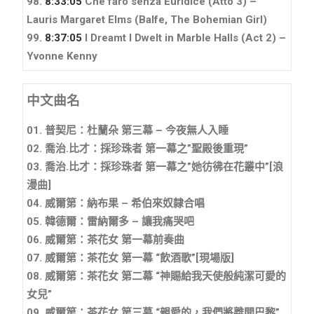
98.
8:33:05
Che farò senza Euridice (Atto 3) –
Lauris Margaret Elms
(Balfe, The Bohemian Girl)
99.
8:37:05
I Dreamt I Dwelt in Marble Halls (Act 2) –
Yvonne Kenny
中文曲名
01. 普契尼：杜蘭朵 第三幕 – 今夜無人入睡
02. 喬治.比才：採珍珠者 第一幕之”聖殿後重現”
03. 喬治.比才：採珍珠者 第一幕之”她彷彿在花叢中”[浪
漫曲]
04. 威爾第：納布果 – 希伯來奴隸合唱
05. 韓德爾：雷納爾多 – 讓我痛哭吧
06. 威爾第：茶花女 第一幕前奏曲
07. 威爾第：茶花女 第一幕 “飲酒歌”[現場版]
08. 威爾第：茶花女 第二幕 “神賜給我天使般純潔可愛的
女兒”
09. 威爾第：茶花女 第三幕 “親愛的，我們將離開巴黎”