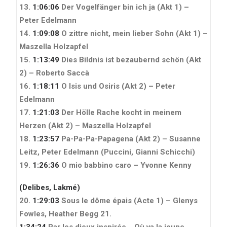
13.
1:06:06
Der Vogelfänger bin ich ja (Akt 1) –
Peter Edelmann
14.
1:09:08
O zittre nicht, mein lieber Sohn (Akt 1) –
Maszella Holzapfel
15.
1:13:49
Dies Bildnis ist bezaubernd schön (Akt
2) – Roberto Saccà
16.
1:18:11
O Isis und Osiris (Akt 2) – Peter
Edelmann
17.
1:21:03
Der Hölle Rache kocht in meinem
Herzen (Akt 2) – Maszella Holzapfel
18.
1:23:57
Pa-Pa-Pa-Papagena (Akt 2) – Susanne
Leitz, Peter Edelmann
(Puccini, Gianni Schicchi)
19.
1:26:36
O mio babbino caro – Yvonne Kenny
(Delibes, Lakmé)
20.
1:29:03
Sous le dôme épais (Acte 1) – Glenys
Fowles, Heather Begg
21.
1:34:24
Par les dieux inspirée… Où va la jeune