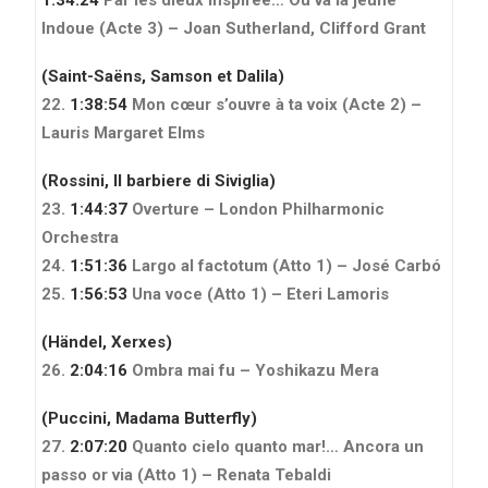
Indoue (Acte 3) – Joan Sutherland, Clifford Grant
(Saint-Saëns, Samson et Dalila)
22.
1:38:54
Mon cœur s’ouvre à ta voix (Acte 2) –
Lauris Margaret Elms
(Rossini, Il barbiere di Siviglia)
23.
1:44:37
Overture – London Philharmonic
Orchestra
24.
1:51:36
Largo al factotum (Atto 1) – José Carbó
25.
1:56:53
Una voce (Atto 1) – Eteri Lamoris
(Händel, Xerxes)
26.
2:04:16
Ombra mai fu – Yoshikazu Mera
(Puccini, Madama Butterfly)
27.
2:07:20
Quanto cielo quanto mar!… Ancora un
passo or via (Atto 1) – Renata Tebaldi