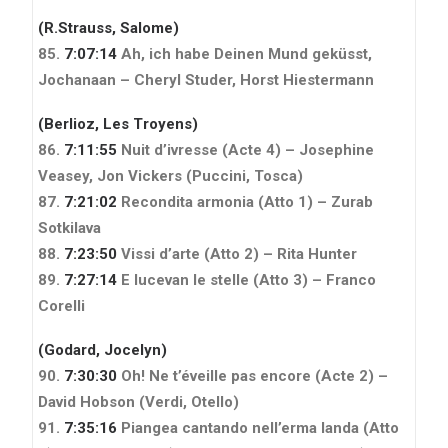
(R.Strauss, Salome)
85.
7:07:14
Ah, ich habe Deinen Mund geküsst,
Jochanaan – Cheryl Studer, Horst Hiestermann
(Berlioz, Les Troyens)
86.
7:11:55
Nuit d’ivresse (Acte 4) – Josephine
Veasey, Jon Vickers
(Puccini, Tosca)
87.
7:21:02
Recondita armonia (Atto 1) – Zurab
Sotkilava
88.
7:23:50
Vissi d’arte (Atto 2) – Rita Hunter
89.
7:27:14
E lucevan le stelle (Atto 3) – Franco
Corelli
(Godard, Jocelyn)
90.
7:30:30
Oh! Ne t’éveille pas encore (Acte 2) –
David Hobson
(Verdi, Otello)
91.
7:35:16
Piangea cantando nell’erma landa (Atto