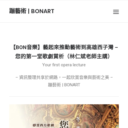
蹦藝術 | BONART
BON音樂
BON呼吸
【BON音樂】藝起來推動藝術到高雄西子灣 –
BON攝影
您的第一堂歌劇賞析（林仁斌老師主講）
Your first opera lecture
BON插畫
– 資訊整理共享於網路，一起欣賞音樂與藝術之美 –
蹦藝術 | BONART
BON旅行
節慶長笛樂團
關於我們