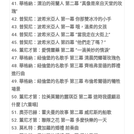
41. 華格納：漂泊的荷蘭人 第二幕 “真像是來自天堂的玫
瑰”
42. 普契尼：波希米亞人 第一幕 你那雙冰冷的小手
43. 普契尼：波希米亞人 第一幕 哦，溫柔的女孩
44. 普契尼：波希米亞人 第二幕 “當我走在大街上”
45. 普契尼：波希米亞人 第四幕 “他們走了嗎？”
46. 董尼才第：愛情靈藥 第二幕 “一滴美妙的情淚”
47. 華格納：紐倫堡的名歌手 第三幕 清晨閃耀著玫瑰色
48. 華格納：紐倫堡的名歌手 第三幕 齊格弗里德的葬禮
進行曲
49. 華格納：紐倫堡的名歌手 第三幕 布倫希爾德的犧牲
場景
50. 董尼才第：拉美莫爾的露琪亞 第二幕 這時我還顧忌
什麼 [六重唱]
51. 奧芬巴赫：霍夫曼的故事 第二幕 威尼斯的船歌
52. 董尼才第：聯隊之花 第一幕 多麼快樂的一天
53. 莫札特：費加羅的婚禮 前奏曲