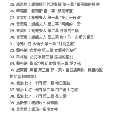
25. 羅西尼：塞爾維亞的理髮師 第一幕 “羅西娜的短曲”
26. 韓德爾：賽爾斯 第一幕 “綠葉青蔥”
27. 普契尼：蝴蝶夫人 第一幕 “多走一段路”
28. 普契尼：蝴蝶夫人 第二幕 “晴朗的一天”
29. 普契尼：蝴蝶夫人 第二幕 哼唱的合唱
30. 普契尼：蝴蝶夫人 第三幕 你，你，心愛的寶貝
31. 德弗札克:水仙子 第一幕 “月亮之歌”
32. 華格納: 女武神 第三幕 女武神的騎行
33. 華格納: 女武神 第三幕 巫坦的惜別
34. 華格納: 崔斯坦與伊索德 第三幕 愛之死
35. 威爾第: 弄臣 第三幕 那一天，自從遇到你…美麗的愛
神女兒 [四重唱]
36. 喬治.比才: 卡門 第一幕 哈巴涅拉
37. 喬治.比才: 卡門 第二幕 鬥牛勇士之歌
38. 喬治.比才: 卡門 第二幕 花之歌
39. 馬斯奈：泰綺思～冥想曲
40. 貝里尼：諾瑪～聖潔女神