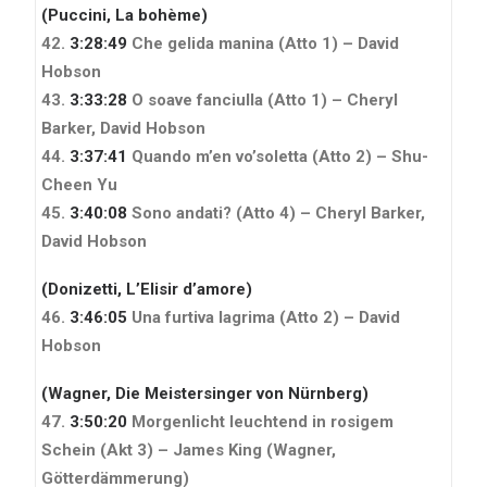
(Puccini, La bohème)
42.
3:28:49
Che gelida manina (Atto 1) – David
Hobson
43.
3:33:28
O soave fanciulla (Atto 1) – Cheryl
Barker, David Hobson
44.
3:37:41
Quando m’en vo’soletta (Atto 2) – Shu-
Cheen Yu
45.
3:40:08
Sono andati? (Atto 4) – Cheryl Barker,
David Hobson
(Donizetti, L’Elisir d’amore)
46.
3:46:05
Una furtiva lagrima (Atto 2) – David
Hobson
(Wagner, Die Meistersinger von Nürnberg)
47.
3:50:20
Morgenlicht leuchtend in rosigem
Schein (Akt 3) – James King
(Wagner,
Götterdämmerung)