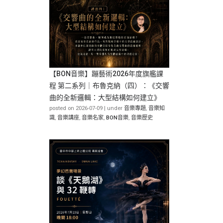
【BON音樂】蹦藝術2026年度旗艦課
程 第二系列｜布魯克納（四）：《交響
曲的全新邏輯：大型結構如何建立》
posted on 2026-07-09
|
under
音樂專題
,
音樂知
識
,
音樂講座
,
音樂名家
,
BON音樂
,
音樂歷史