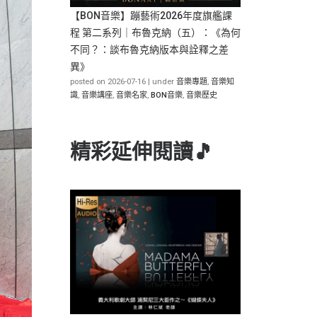
【BON音樂】蹦藝術2026年度旗艦課
程 第二系列｜布魯克納（五）：《為何
不同？：談布魯克納版本與詮釋之差
異》
posted on 2026-07-16
|
under
音樂專題
,
音樂知
識
,
音樂講座
,
音樂名家
,
BON音樂
,
音樂歷史
精彩延伸閱讀🎵