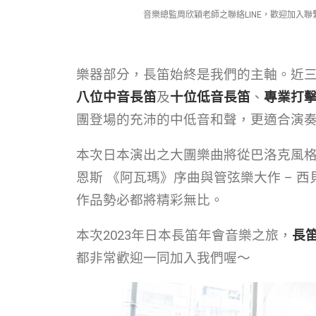
音樂總監周欣穎老師之聯絡LINE，歡迎加入
樂器部分，長笛始終是我們的主軸。近
八位中音長笛
及
十位低音長笛
、
專業打
團登場的
充沛的中低音和聲，更適合演
本次日本演出之大團樂曲將從巴洛克風格
恩斯 《阿瓦瑪》序曲與管弦樂大作 –
作品勢必都將精彩無比。
本次2023年日本長笛年會音樂之旅，
長
都非常歡迎一同加入我們喔～