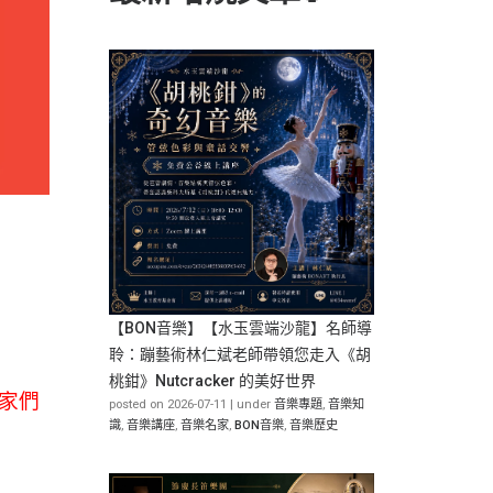
【BON音樂】【水玉雲端沙龍】名師導
聆：蹦藝術林仁斌老師帶領您走入《胡
桃鉗》Nutcracker 的美好世界
家們
posted on 2026-07-11
|
under
音樂專題
,
音樂知
識
,
音樂講座
,
音樂名家
,
BON音樂
,
音樂歷史