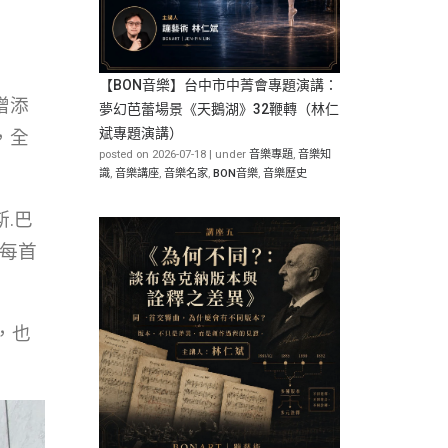
【BON音樂】台中市中菁會專題演講：
增添
夢幻芭蕾場景《天鵝湖》32鞭轉（林仁
斌專題演講）
，全
posted on 2026-07-18
|
under
音樂專題
,
音樂知
識
,
音樂講座
,
音樂名家
,
BON音樂
,
音樂歷史
.巴
～每首
，也