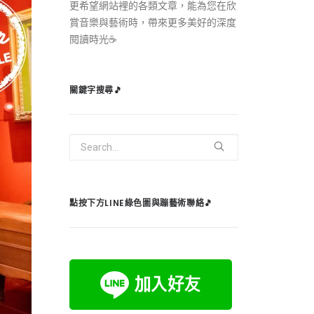
更希望網站裡的各類文章，能為您在欣
賞音樂與藝術時，帶來更多美好的深度
閱讀時光☕️
關鍵字搜尋🎵
點按下方LINE綠色圖與蹦藝術聯絡🎵