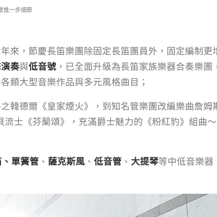
聯繫進一步細節
三年來，節慶長笛樂團除固定長笛團員外，固定編制更
擊演奏
與
低音號
，
已全面升級為長笛家族樂器合奏樂團
奏各類大型音樂作品與多元風格曲目；
之韓德爾《皇家煙火》，到知名管樂團改編樂曲詹姆斯
 西貝流士《芬蘭頌》，充滿爵士魅力的《粉紅豹》組曲
笛、單簧管
、
薩克斯風
、
低音管
、
大提琴
等中低音樂器