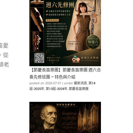
笛愛
，從
穎老
【節慶長笛樂團】節慶長笛樂團 週六合
奏先修班團 – 特色與介紹
posted on 2026-07-31
|
under
最新消息
,
第14
屆-2025年
,
第13屆-2024年
,
節慶長笛樂團