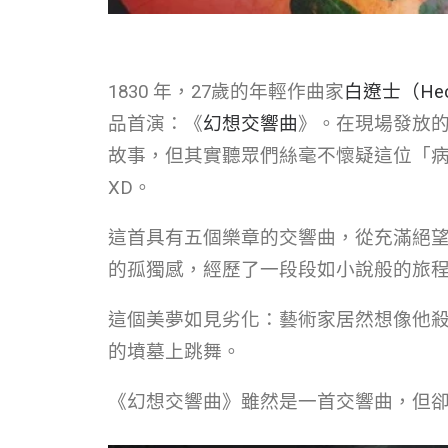
1830 年，27歲的年輕作曲家
白遼士（Hector
品首演：《
幻想交響曲
》。在現場發放
故事，但其實聽眾們絲毫不懷疑這位「
XD。
這首具有五個樂章的交響曲，從充滿絕
的孤獨感，經歷了一段段如小說般的旅
這個美夢如見劣化：藝術家居然想像他
的墳墓上跳舞。
《幻想交響曲》雖然是一首交響曲，但