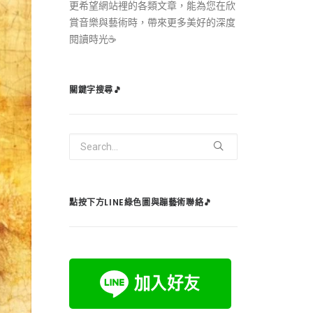
更希望網站裡的各類文章，能為您在欣
賞音樂與藝術時，帶來更多美好的深度
閱讀時光☕️
關鍵字搜尋🎵
點按下方LINE綠色圖與蹦藝術聯絡🎵