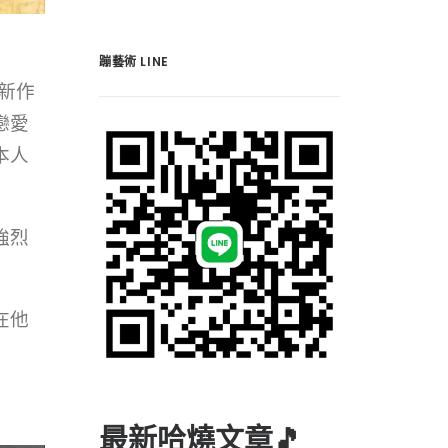
蹦藝術 LINE
新作
戀愛
本人
強烈
在他
最新哈燒文章🎵