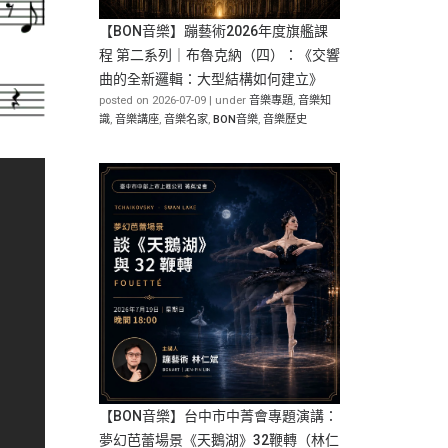
【BON音樂】蹦藝術2026年度旗艦課
程 第二系列｜布魯克納（四）：《交響
曲的全新邏輯：大型結構如何建立》
posted on 2026-07-09
|
under
音樂專題
,
音樂知
識
,
音樂講座
,
音樂名家
,
BON音樂
,
音樂歷史
【BON音樂】台中市中菁會專題演講：
夢幻芭蕾場景《天鵝湖》32鞭轉（林仁