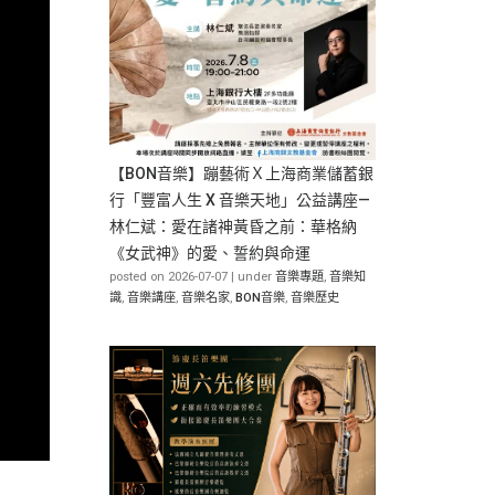
【BON音樂】蹦藝術Ｘ上海商業儲蓄銀
行「豐富人生 X 音樂天地」公益講座—
林仁斌：愛在諸神黃昏之前：華格納
《女武神》的愛、誓約與命運
posted on 2026-07-07
|
under
音樂專題
,
音樂知
識
,
音樂講座
,
音樂名家
,
BON音樂
,
音樂歷史