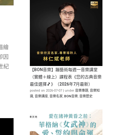
描繪
卻因
世紀
【BON音樂】蹦藝術每週一音樂講堂
（實體＋線上）課程表《您的古典音樂
最佳選擇🎵》（2026年7月最新）
posted on 2026-07-07
|
under
音樂專題
,
音樂知
識
,
音樂講座
,
音樂名家
,
BON音樂
,
音樂歷史