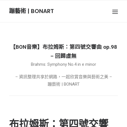
蹦藝術 | BONART
BON音樂
BON呼吸
【BON音樂】布拉姆斯：第四號交響曲 op.98
BON攝影
– 回歸虛無
Brahms: Symphony No.4 in e minor
BON插畫
– 資訊整理共享於網路，一起欣賞音樂與藝術之美 –
蹦藝術 | BONART
BON旅行
節慶長笛樂團
布拉姆斯：第四號交響
關於我們