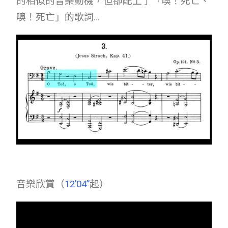
的相似的音樂動機，但卻配上了「噢！死亡、
噢！死亡」的歌詞…
音樂欣賞（
12’04”
起）