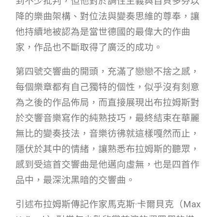
到不少批判，但他對於調性主義與自貝多芬以
降的樂曲架構、對位法與變奏思維的尊奉，讓
他持續地被認為是當世德國的最偉大的作曲
家，作品也不斷取得了廣泛的成功。
第四號交響曲的開頭，充滿了戀戀不捨之感，
每個樂章都有自己獨特的個性，似乎沒有刻意
為之後的作品佈局，而直接展現出布拉姆斯對
於交響音樂寫作的純熟技巧，最終結束在華麗
無比的變奏技法，音樂彷彿就這樣嘎然而止，
隱伏於其中的情緒，讓熟悉布拉姆斯的聽眾，
感到受這首交響曲是他邁向虛無，也是四首作
品中，最深沈黑暗的交響曲。
引述布拉姆斯傳記作家馬克斯·卡爾貝克（Max