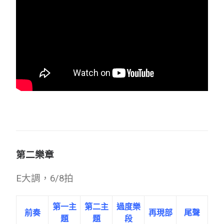
第二樂章
E大調，6/8拍
第一主
第二主
過度樂
前奏
再現部
尾聲
題
題
段