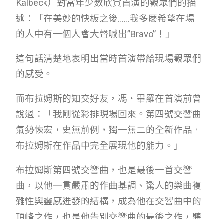
Kalbeck）對當年少數欣賞首演的觀眾們的描
述：「在美妙的快板之後……我多麽希望在場
的人中有一個人會大聲喊出”Bravo”！」
這句話清楚地表明出當時首演帶給現場觀眾們
的感受。
而布拉姆斯的知交好友，馮‧畢羅在首演前曾
說過：「我剛從彩排現場回來。第四號交響曲
氣勢恢宏，史無前例，獨一無二的全新作品，
布拉姆斯在作品中完全展現他的能力。」
布拉姆斯第四號交響曲，也是最後一首交響
曲，以他一貫嚴肅的作曲基調、驚人的樂曲複
雜性與靈感迸發的結構，成為他在交響曲中的
頂峰之作，也是他告別交響曲的最後之作，聽