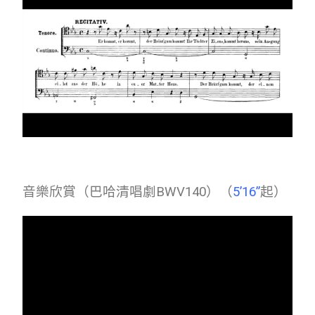
音樂欣賞（巴哈清唱劇BWV140）（
5’16”
起）