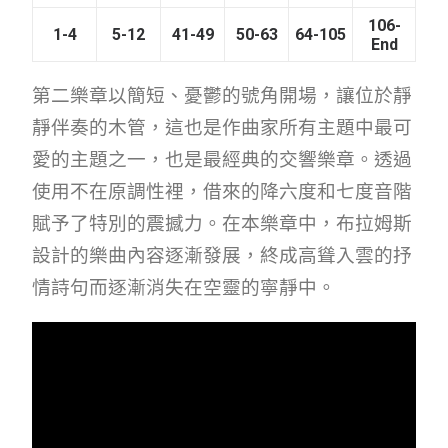
106-
1-4
5-12
41-49
50-63
64-105
End
第二樂章以簡短、憂鬱的號角開場，讓位於靜
靜伴奏的木管，這也是作曲家所有主題中最可
愛的主題之一，也是最經典的交響樂章。透過
使用不在原調性裡，借來的降六度和七度音階
賦予了特別的震撼力。在本樂章中，布拉姆斯
設計的樂曲內容逐漸發展，終成高聳入雲的抒
情詩句而逐漸消失在空靈的寧靜中。