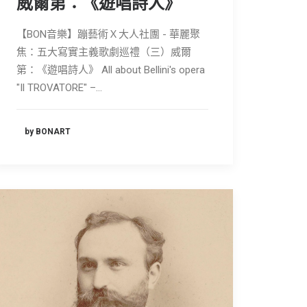
威爾第：《遊唱詩人》
【BON音樂】蹦藝術Ｘ大人社團 - 華麗聚
焦：五大寫實主義歌劇巡禮（三）威爾
第：《遊唱詩人》 All about Bellini's opera
"Il TROVATORE" –…
by BONART