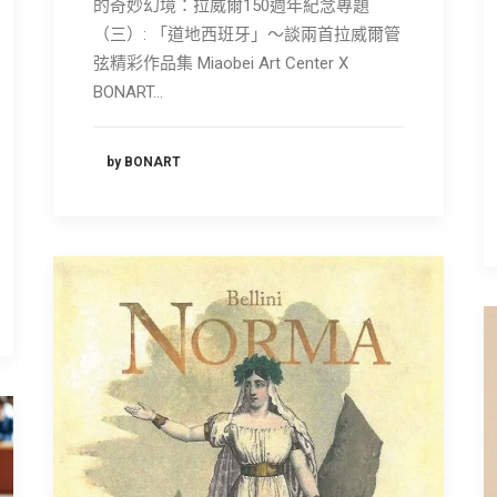
的奇妙幻境：拉威爾150週年紀念專題
（三）: 「道地西班牙」～談兩首拉威爾管
弦精彩作品集 Miaobei Art Center X
BONART…
by BONART