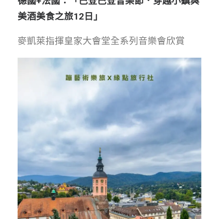
德國+法國：「巴登巴登音樂節．穿越小鎮與
美酒美食之旅12日」
麥凱萊指揮皇家大會堂全系列音樂會欣賞