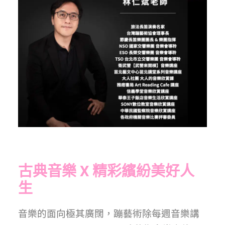
節慶長笛樂團
關於我們
會員專區
SEARCH
古典音樂 X 精彩繽紛美好人
生
音樂的面向極其廣闊，蹦藝術除每週音樂講