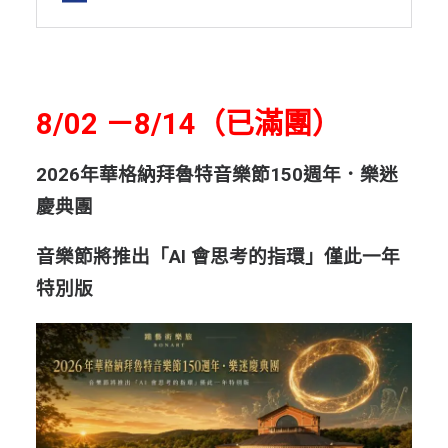
8/02 －8/14（已滿團）
2026年華格納拜魯特音樂節150週年．樂迷
慶典團
音樂節將推出「AI 會思考的指環」僅此一年
特別版