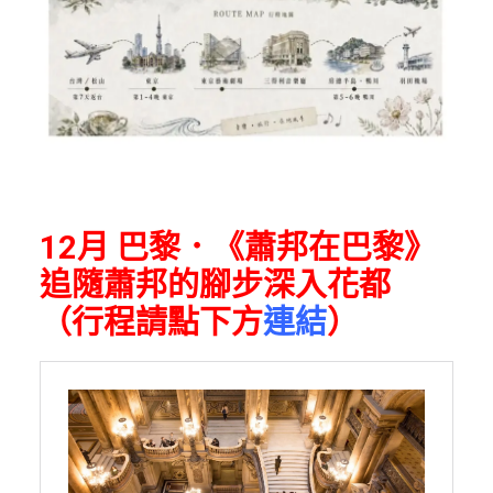
12月 巴黎．《蕭邦在巴黎》
追隨蕭邦的腳步深入花都
（行程請點下方
連結
）