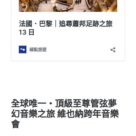
全球唯一・頂級至尊管弦夢
幻音樂之旅 維也納跨年音樂
會