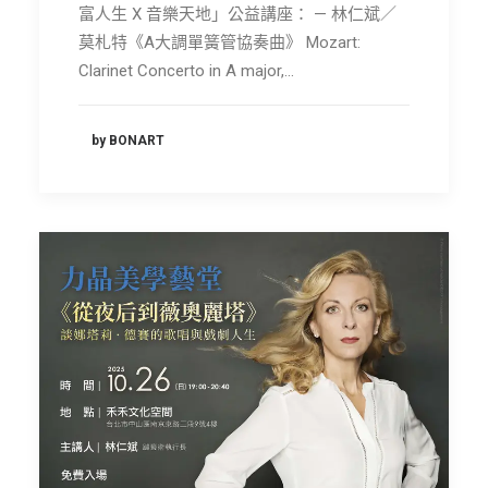
富人生 X 音樂天地」公益講座： — 林仁斌／
莫札特《A大調單簧管協奏曲》 Mozart:
Clarinet Concerto in A major,…
by BONART