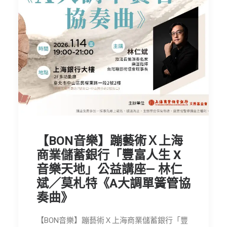
【BON音樂】蹦藝術Ｘ上海
商業儲蓄銀行「豐富人生 X
音樂天地」公益講座— 林仁
斌／莫札特《A大調單簧管協
奏曲》
【BON音樂】蹦藝術Ｘ上海商業儲蓄銀行「豐