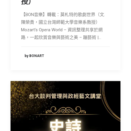
授）
【BON音樂】轉載：莫札特的歌劇世界（文.
陳榮貴，國立台灣師範大學音樂系教授）
Mozart's Opera World – 資訊整理共享於網
路，一起欣賞音樂與藝術之美 – 蹦藝術 |…
by BONART