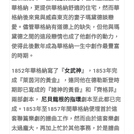
華格納，更提供華格納舒適的住宅，然而華
格納後來竟與威森東克的妻子瑪黛德談戀
愛。儘管華格納有道德上的缺失，但他與瑪
黛德之間的這段戀情也成了他創作的動力，
使得此後數年成為華格納一生中創作最豐富
的時期。
1852年華格納寫了『
女武神
』，1853年完
成『萊茵河的黃金』，連同他在德勒斯登時
期即已寫成的『諸神的黃昏』和『齊格菲』
兩部劇本，
尼貝龍根的指環
劇本至此都已完
成。1853年至1857年間華格納便埋首於這
套聯篇樂劇的譜曲工作，然而由於這套樂劇
太過龐大，再加上忙於其他事務，於是譜曲