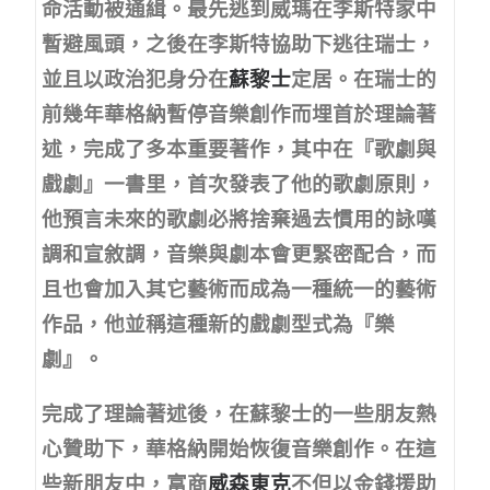
命活動被通緝。最先逃到威瑪在李斯特家中
暫避風頭，之後在李斯特協助下逃往瑞士，
並且以政治犯身分在
蘇黎士
定居。在瑞士的
前幾年華格納暫停音樂創作而埋首於理論著
述，完成了多本重要著作，其中在『歌劇與
戲劇』一書里，首次發表了他的歌劇原則，
他預言未來的歌劇必將捨棄過去慣用的詠嘆
調和宣敘調，音樂與劇本會更緊密配合，而
且也會加入其它藝術而成為一種統一的藝術
作品，他並稱這種新的戲劇型式為『樂
劇』。
完成了理論著述後，在蘇黎士的一些朋友熱
心贊助下，華格納開始恢復音樂創作。在這
些新朋友中，富商
威森東克
不但以金錢援助