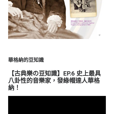
華格納的豆知識
【古典樂の豆知識】EP.6 史上最具
八卦性的音樂家，發綠帽達人華格
納！