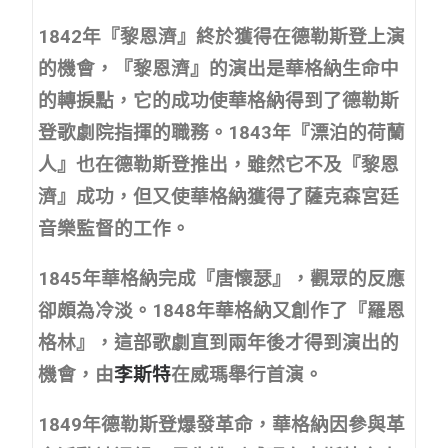
1842年『黎恩濟』終於獲得在德勒斯登上演
的機會，『黎恩濟』的演出是華格納生命中
的轉捩點，它的成功使華格納得到了德勒斯
登歌劇院指揮的職務。1843年『漂泊的荷蘭
人』也在德勒斯登推出，雖然它不及『黎恩
濟』成功，但又使華格納獲得了薩克森宮廷
音樂監督的工作。
1845年華格納完成『唐懷瑟』，觀眾的反應
卻頗為冷淡。1848年華格納又創作了『羅恩
格林』，這部歌劇直到兩年後才得到演出的
機會，由
李斯特
在威瑪舉行首演。
1849年德勒斯登爆發革命，華格納因參與革