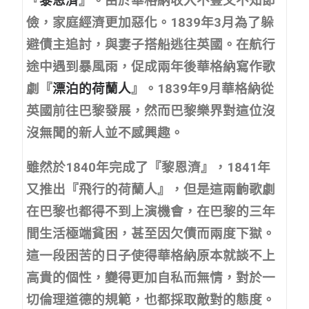
『
黎恩濟
』。由於華格納收入不豐又不知節
儉，家庭經濟更加惡化。1839年3月為了躲
避債主追討，與妻子搭船逃往英國。在航行
途中遇到暴風雨，促成兩年後華格納寫作歌
劇『
漂泊的荷蘭人
』。1839年9月華格納從
英國前往巴黎發展，然而巴黎樂界對這位沒
沒無聞的新人並不感興趣。
雖然於1840年完成了『黎恩濟』，1841年
又推出『飛行的荷蘭人』，但是這兩齣歌劇
在巴黎也都得不到上演機會，在巴黎的三年
間生活極端貧困，甚至因欠債而兩度下獄。
這一段困苦的日子使得華格納原本就談不上
高貴的個性，變得更加自私而無情，對於一
切倫理道德的規範，也都採取敵對的態度。