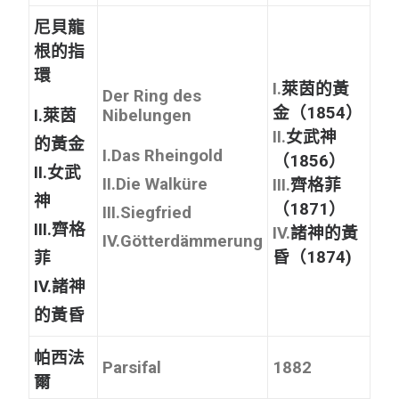
尼貝龍
根的指
環
I.
萊茵的黃
Der Ring des
金（1854）
I.
萊茵
Nibelungen
II.
女武神
的黃金
I.Das Rheingold
（1856）
II.
女武
II.Die Walküre
III.
齊格菲
神
（1871）
III.Siegfried
III.
齊格
IV.
諸神的黃
IV.Götterdämmerung
昏（1874)
菲
IV.
諸神
的黃昏
帕西法
Parsifal
1882
爾