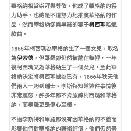
華格納相當崇拜與尊敬，他成了華格納的得
力助手，也總是不遺餘力地推廣華格納的作
品，然而華格納卻與畢羅的妻子
柯西瑪
暗通
款曲。
1865年柯西瑪為華格納生了一個女兒，取名
為
伊索德
，但畢羅卻仍然被蒙在鼓裡，一年
後柯西瑪又為華格納生了一個女兒，至此華
格納決定將柯西瑪據為已有，1866年秋天他
們兩人一起到瑞士。李斯特知道這件事情後
非常震怒，許多年都不肯原諒柯西瑪和華格
納，而畢羅更是傷心至極。
不過李斯特和畢羅都沒有因華格納的不義而
影響他們對華格納的藝術評價，他們仍然努