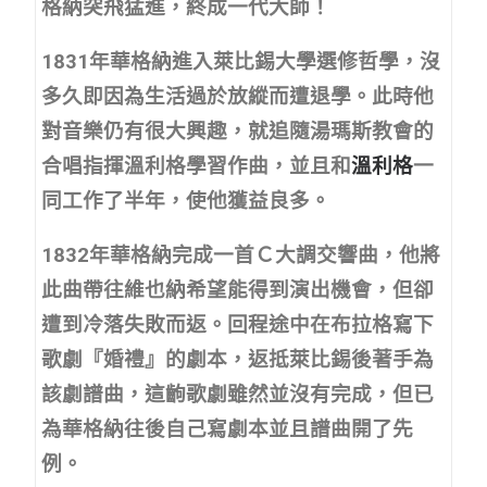
格納突飛猛進，終成一代大師！
1831年華格納進入萊比錫大學選修哲學，沒
多久即因為生活過於放縱而遭退學。此時他
對音樂仍有很大興趣，就追隨湯瑪斯教會的
合唱指揮溫利格學習作曲，並且和
溫利格
一
同工作了半年，使他獲益良多。
1832年華格納完成一首Ｃ大調交響曲，他將
此曲帶往維也納希望能得到演出機會，但卻
遭到冷落失敗而返。回程途中在布拉格寫下
歌劇『婚禮』的劇本，返抵萊比錫後著手為
該劇譜曲，這齣歌劇雖然並沒有完成，但已
為華格納往後自己寫劇本並且譜曲開了先
例。