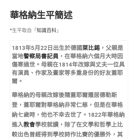
華格納生平簡述
*生平取自「
知識百科
」
1813年5月22日出生於德國
萊比錫
，父親是
當地
警察局書記員
，在華格納六個月大時因
傷寒過世。母親在1814年改嫁與丈夫一位具
有演員、作家及畫家等多重身份的好友蓋耶
爾。
華格納的母親改嫁後隨蓋耶爾遷居德勒斯
登，蓋耶爾對華格納非常仁慈，但是在華格
納七歲時，他也不幸去世了。1822年華格納
進入
教會
學校就讀，除了在文學和哲學上比
較出色曾經得到學校詩作比賽的優勝外，其