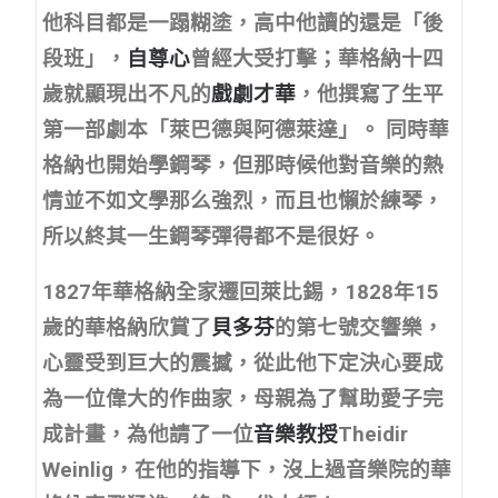
他科目都是一蹋糊塗，高中他讀的還是「後
段班」，
自尊心
曾經大受打擊；華格納十四
歲就顯現出不凡的
戲劇才華
，他撰寫了生平
第一部劇本「萊巴德與阿德萊達」。 同時華
格納也開始學鋼琴，但那時候他對音樂的熱
情並不如文學那么強烈，而且也懶於練琴，
所以終其一生鋼琴彈得都不是很好。
1827年華格納全家遷回萊比錫，1828年15
歲的華格納欣賞了
貝多芬
的第七號交響樂，
心靈受到巨大的震撼，從此他下定決心要成
為一位偉大的作曲家，母親為了幫助愛子完
成計畫，為他請了一位
音樂教授
Theidir
Weinlig，在他的指導下，沒上過音樂院的華