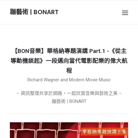
蹦藝術 | BONART
BON音樂
BON呼吸
【BON音樂】
華格納專題演講 Part.1 -《從主
BON攝影
導動機談起》一段邁向當代電影配樂的偉大航
程
BON插畫
Richard Wagner and Modern Movie Music
– 資訊整理共享於網路，一起欣賞音樂與藝術之美 –
BON旅行
蹦藝術 | BONART
節慶長笛樂團
關於我們