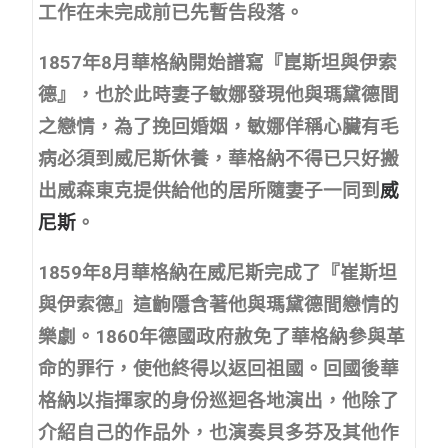
工作在未完成前已先暫告段落。
1857年8月華格納開始譜寫『崑斯坦與伊索
德』，也於此時妻子敏娜發現他與瑪黛德間
之戀情，為了挽回婚姻，敏娜佯稱心臟有毛
病必須到威尼斯休養，華格納不得已只好搬
出威森東克提供給他的居所隨妻子一同到
威
尼斯
。
1859年8月華格納在威尼斯完成了『崔斯坦
與伊索德』這齣隱含著他與瑪黛德間戀情的
樂劇。1860年德國政府赦免了華格納參與革
命的罪行，使他終得以返回祖國。回國後華
格納以指揮家的身份巡迴各地演出，他除了
介紹自己的作品外，也演奏貝多芬及其他作