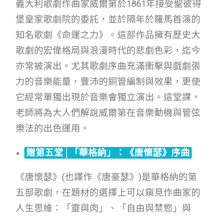
義大利歌劇作曲家威爾第於1861年接受聖彼得
堡皇家歌劇院的委託，並於隔年於羅馬首演的
知名歌劇《命運之力》。這部作品擁有歷史大
歌劇的宏偉格局與浪漫時代的悲劇色彩，迄今
亦常被演出。尤其歌劇序曲充滿衝擊與戲劇張
力的音樂能量，豐沛的銅管編制與效果，更使
它經常單獨出現於音樂會獨立演出。這堂課，
老師將為大人們解說威爾第在音樂動機與管弦
樂法的出色運用。
贈第五堂│「華格納」：《唐懷瑟》序曲
《唐懷瑟》(也譯作《唐豪瑟》)是華格納的第
五部歌劇，在題材的選擇上可以窺見作曲家的
人生思維：「靈與肉」、「自由與禁慾」與