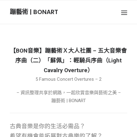
蹦藝術 | BONART
BON音樂
BON呼吸
【BON音樂】蹦藝術Ｘ大人社團 – 五大音樂會
BON攝影
序曲（二）「蘇佩」：輕騎兵序曲（Light
Cavalry Overture）
BON插畫
5 Famous Concert Overtures – 2
– 資訊整理共享於網路，一起欣賞音樂與藝術之美 –
BON旅行
蹦藝術 | BONART
節慶長笛樂團
古典音樂是你的生活必需品？
關於我們
希望有機會能拓展對古典樂的了解？