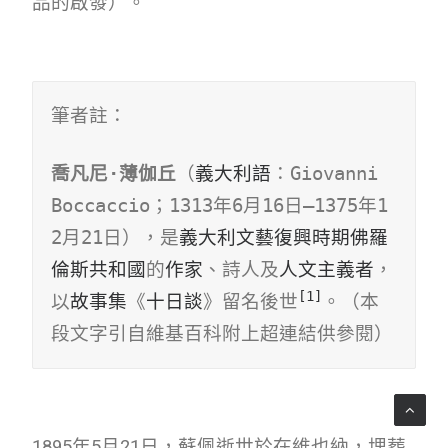
品的啟發）。
筆者註：
喬凡尼·薄伽丘
（
義大利語
：
Giovanni 
Boccaccio
；1313年6月16日—1375年1
2月21日），是
義大利文藝復興時期
佛羅
倫斯共和國
的
作家
、詩人及
人文主義者
，
[1]
以
故事集
《
十日談
》留名後世
。（本
段文字引自維基百科附上超連結供參閱）
1895年5月21日，蘇佩逝世於在維也納，埋葬