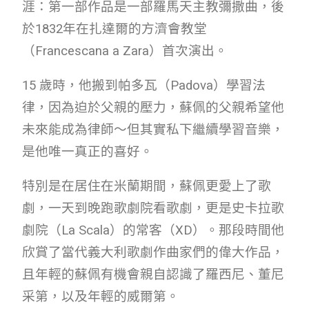
涯：第一部作品是一部羅馬天主教彌撒曲，後
於1832年在扎達爾的方濟會教堂
（Francescana a Zara）首次演出。
15 歲時，他搬到帕多瓦（Padova）學習法
律，因為迫於父親的壓力，蘇佩的父親希望他
未來能成為律師～但其實私下繼續學習音樂，
是他唯一真正的喜好。
特別是在居住在米蘭期間，蘇佩更愛上了歌
劇，一天到晚跑歌劇院看歌劇，更是史卡拉歌
劇院（La Scala）的常客（XD）。那段時間他
欣賞了當代義大利歌劇作曲家們的偉大作品，
且年輕的蘇佩有機會親自認識了羅西尼、董尼
采第，以及年輕的威爾第。