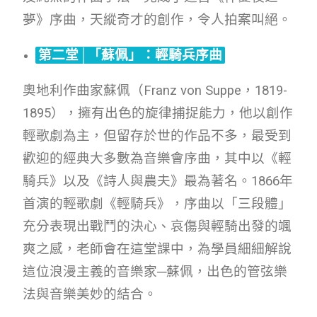
夢》序曲，天縱奇才的創作，令人拍案叫絕。
第二堂│「蘇佩」：輕騎兵序曲
奧地利作曲家蘇佩（Franz von Suppe，1819-
1895），擁有出色的旋律捕捉能力，他以創作
輕歌劇為主，但留存於世的作品不多，最受到
歡迎的經典大多數為音樂會序曲，其中以《輕
騎兵》以及《詩人與農夫》最為著名。1866年
首演的輕歌劇《輕騎兵》，序曲以「三段體」
充分表現出戰鬥的決心、哀傷與輕騎出發的颯
爽之感，老師會在這堂課中，為學員細細解說
這位浪漫主義的音樂家─蘇佩，出色的管弦樂
法與音樂美妙的結合。