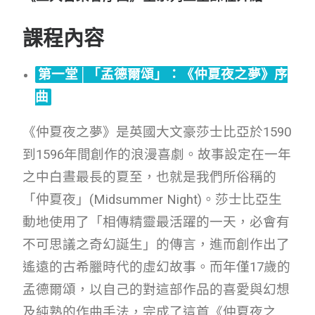
課程內容
第一堂│「孟德爾頌」：《仲夏夜之夢》序
曲
《仲夏夜之夢》是英國大文豪莎士比亞於1590
到1596年間創作的浪漫喜劇。故事設定在一年
之中白晝最長的夏至，也就是我們所俗稱的
「仲夏夜」(Midsummer Night)。莎士比亞生
動地使用了「相傳精靈最活躍的一天，必會有
不可思議之奇幻誕生」的傳言，進而創作出了
遙遠的古希臘時代的虛幻故事。而年僅17歲的
孟德爾頌，以自己的對這部作品的喜愛與幻想
及純熟的作曲手法，完成了這首《仲夏夜之