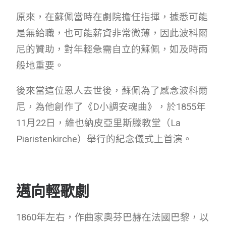
原來，在蘇佩當時在劇院擔任指揮，據悉可能
是無給職，也可能薪資非常微薄，因此波科爾
尼的贊助，對年輕急需自立的蘇佩，如及時雨
般地重要。
後來當這位恩人去世後，蘇佩為了感念波科爾
尼，為他創作了《D小調安魂曲》，於1855年
11月22日，
維也納皮亞里斯滕教堂（La
Piaristenkirche）舉行的紀念儀式上首演。
邁向輕歌劇
1860年左右，作曲家奧芬巴赫在法國巴黎，以