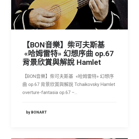
節慶長笛樂團
關於我們
會員專區
SEARCH
【BON音樂】柴可夫斯基
«哈姆雷特» 幻想序曲 op.67
背景欣賞與解說 Hamlet
【BON音樂】柴可夫斯基 «哈姆雷特» 幻想序
曲 op.67 背景欣賞與解說 Tchaikovsky Hamlet
overture-fantasia op.67 –…
by BONART